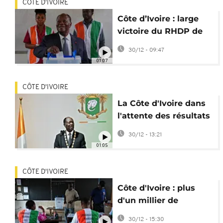
CÔTE D'IVOIRE
Côte d’Ivoire : large
victoire du RHDP de
Ouattara aux
30/12 - 09:47
législatives
01:07
CÔTE D'IVOIRE
La Côte d'Ivoire dans
l'attente des résultats
des législatives
30/12 - 13:21
01:05
CÔTE D'IVOIRE
Côte d'Ivoire : plus
d'un millier de
candidats aux
30/12 - 15:30