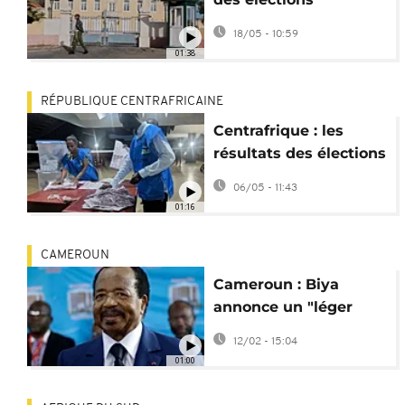
législatives à l’issue
18/05 - 10:59
incertaine
01:38
RÉPUBLIQUE CENTRAFRICAINE
Centrafrique : les
résultats des élections
suspendus en raison
06/05 - 11:43
d'une grève
01:16
CAMEROUN
Cameroun : Biya
annonce un "léger
report" des
12/02 - 15:04
législatives et des
01:00
municipales