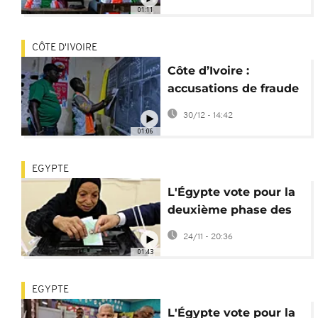
législatives
01:11
CÔTE D'IVOIRE
Côte d’Ivoire :
accusations de fraude
à la veille des
30/12 - 14:42
législatives
01:06
EGYPTE
L'Égypte vote pour la
deuxième phase des
élections législatives
24/11 - 20:36
01:43
EGYPTE
L'Égypte vote pour la