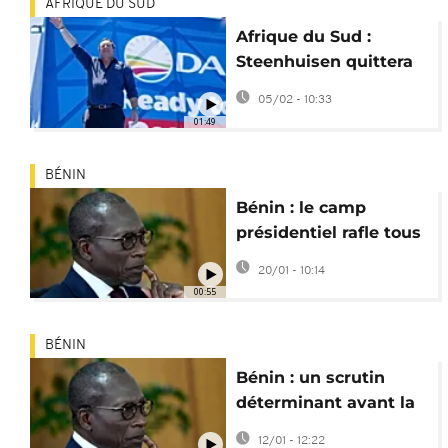
AFRIQUE DU SUD
Afrique du Sud :
Steenhuisen quittera
la présidence de
05/02 - 10:33
l'Alliance
01:49
démocratique
BÉNIN
Bénin : le camp
présidentiel rafle tous
les sièges aux
20/01 - 10:14
législatives
00:55
BÉNIN
Bénin : un scrutin
déterminant avant la
présidentielle d’avril
12/01 - 12:22