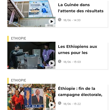
La Guinée dans
l'attente des résultats
des élections
18/06 - 14:33
législatives et locales
01:02
ETHIOPIE
Les Ethiopiens aux
urnes pour les
élections législatives
18/06 - 15:03
01:20
ETHIOPIE
Éthiopie : fin de la
campagne électorale,
le parti d'Abiy Ahmed
18/06 - 15:22
grand favori
01:47