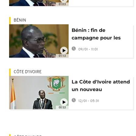
01:03
BÉNIN
Bénin : fin de
campagne pour les
élections législatives
09/01 - 11:01
et locales
01:13
CÔTE D'IVOIRE
La Côte d'Ivoire attend
un nouveau
gouvernement après
12/01 - 05:31
les législatives
00:53