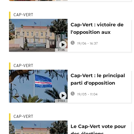
CAP-VERT
Cap-Vert : victoire de
l'opposition aux
élections législatives
19/06 - 16:37
01:08
CAP-VERT
Cap-Vert : le principal
parti d'opposition
remporte les
19/05 - 11:04
législatives
01:03
CAP-VERT
Le Cap-Vert vote pour
des élections