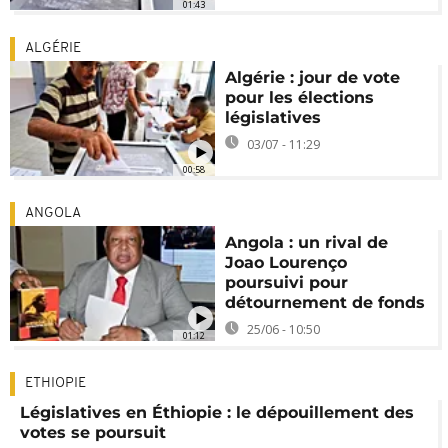
01:43
ALGÉRIE
Algérie : jour de vote
pour les élections
législatives
03/07 - 11:29
00:58
ANGOLA
Angola : un rival de
Joao Lourenço
poursuivi pour
détournement de fonds
25/06 - 10:50
01:12
ETHIOPIE
Législatives en Éthiopie : le dépouillement des
votes se poursuit