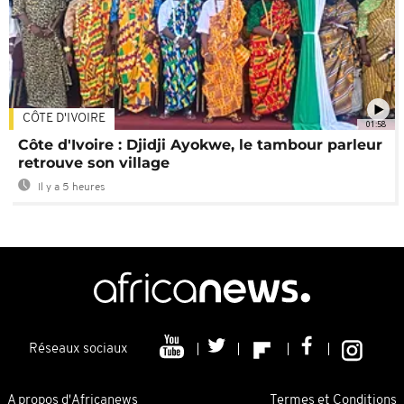
CÔTE D'IVOIRE
01:58
Côte d'Ivoire : Djidji Ayokwe, le tambour parleur
retrouve son village
Il y a 5 heures
Réseaux sociaux
A propos d'Africanews
Termes et Conditions