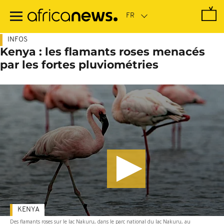
Passer
au
contenu
principal
INFOS
Kenya : les flamants roses menacés
par les fortes pluviométries
KENYA
Des flamants roses sur le lac Nakuru, dans le parc national du lac Nakuru, au