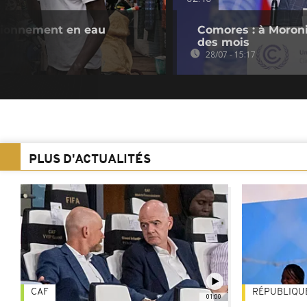
visionnement en eau
Comores : à Moroni
des mois
28/07 - 15:17
PLUS D'ACTUALITÉS
CAF
RÉPUBLIQU
01:00