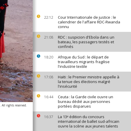
Cour Internationale de justice : le
22:12
calendrier de l'affaire RDC-Rwanda
connu
RDC : suspicion d'Ebola dans un
21:08
bateau, les passagers testés et
confinés
Afrique du Sud : le départ de
18:20
travailleurs migrants fragilise
l'industrie textile
Haïti : le Premier ministre appelle à
17:08
la tenue des élections malgré
l'insécurité
Ceuta : la Garde civile ouvre un
16:44
bureau dédié aux personnes
ll rights reserved.
portées disparues
La 13ᵉ édition du concours
16:37
international de ballet sud-africain
ouvre la scène aux jeunes talents