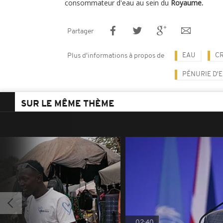
consommateur d'eau au sein du
Royaume.
Partager
EAU
CR
Plus d'informations à propos de
PÉNURIE D'
SUR LE MÊME THÈME
02:40