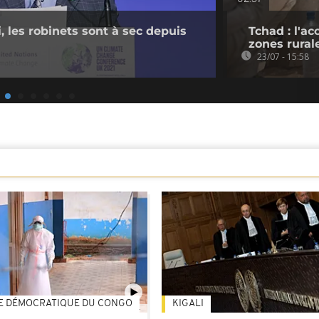
, les robinets sont à sec depuis
Tchad : l'ac
zones rural
23/07 - 15:58
E DÉMOCRATIQUE DU CONGO
KIGALI
01:34