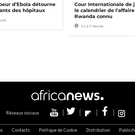
 peur d’Ebola détourne
Cour Internationale de j
tants des hôpitaux
le calendrier de l'affair
Rwanda connu
eures
Il y a 11 heures
Réseaux sociaux
ns
Contacts
Politique de Cookie
Distribution
Publicit