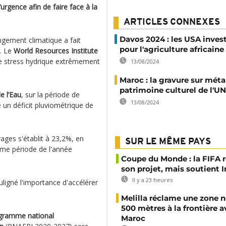
rgence afin de faire face à la
ARTICLES CONNEXES
Davos 2024 : les USA inves
gement climatique a fait
pour l'agriculture africaine
e. Le
World Resources Institute
de stress hydrique extrêmement
13/08/2024
Maroc : la gravure sur mét
patrimoine culturel de l'
e l’Eau
, sur la période de
13/08/2024
 un déficit pluviométrique de
rages s'établit à 23,2%, en
SUR LE MÊME PAYS
ême période de l'année
Coupe du Monde : la FIFA 
son projet, mais soutient 
Il y a 23 heures
ligné l'importance d'accélérer
Melilla réclame une zone n
500 mètres à la frontière a
gramme national
Maroc