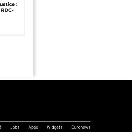
ustice :
e RDC-
é
Jobs
Apps
Widgets
Euronews