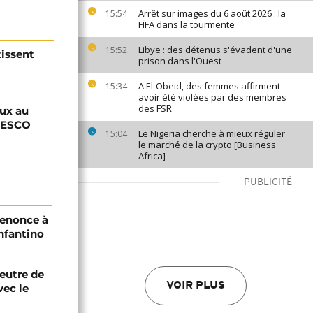
Arrêt sur images du 6 août 2026 : la
15:54
FIFA dans la tourmente
Libye : des détenus s'évadent d'une
15:52
tissent
prison dans l'Ouest
A El-Obeid, des femmes affirment
15:34
avoir été violées par des membres
des FSR
aux au
UNESCO
Le Nigeria cherche à mieux réguler
15:04
le marché de la crypto [Business
Africa]
PUBLICITÉ
renonce à
Infantino
eutre de
VOIR PLUS
vec le