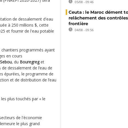
on
(PNAEPI 2020-2027) sera
05/08 - 09:46
Ceuta : le Maroc dément t
relâchement des contrôles 
 station de dessalement d'eau
frontière
uée à 250 millions $, cette
04/08 - 09:56
2025 et fournir de l'eau potable
des chantiers programmés ayant
ges en cours
Sebou
, du
Bouregreg
et
s de dessalement de l’eau de
ées épurées, le programme de
ion et de distribution de l’eau
les plus touchés par « le
 secteurs de l'économie
 demeure le plus grand