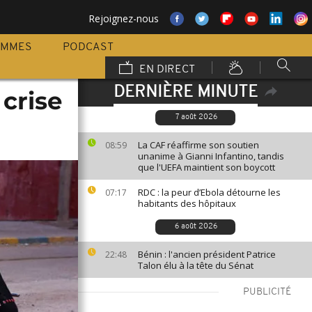
Rejoignez-nous
AMMES
PODCAST
EN DIRECT
DERNIÈRE MINUTE
 crise
7 août 2026
La CAF réaffirme son soutien
08:59
unanime à Gianni Infantino, tandis
que l'UEFA maintient son boycott
RDC : la peur d’Ebola détourne les
07:17
habitants des hôpitaux
6 août 2026
Bénin : l'ancien président Patrice
22:48
Talon élu à la tête du Sénat
PUBLICITÉ