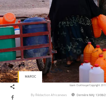
MAROC
Issam Oukhouya/Copyright 2017 T
Dernière MAJ:
13/08/2
By Rédaction Africanews