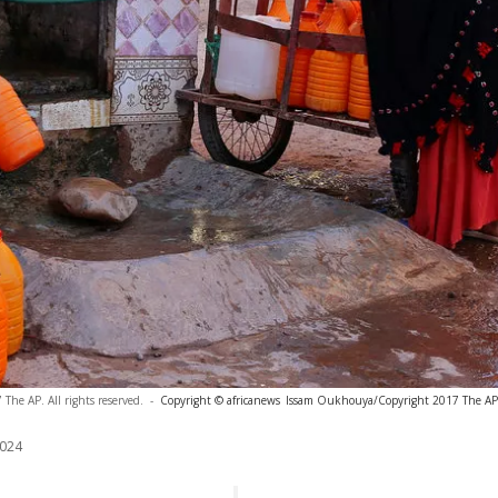
he AP. All rights reserved.
-
Copyright © africanews
Issam Oukhouya/Copyright 2017 The AP. A
024