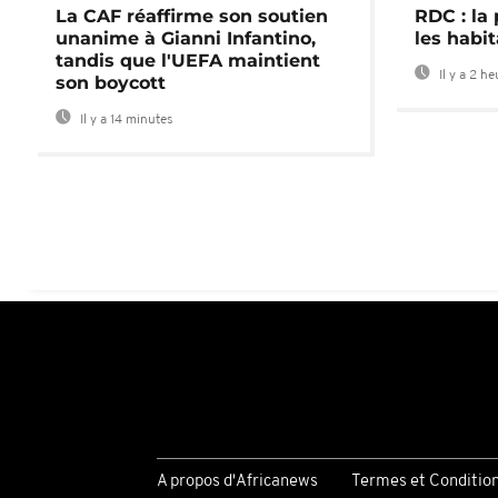
La CAF réaffirme son soutien
RDC : la
unanime à Gianni Infantino,
les habi
tandis que l'UEFA maintient
Il y a 2 h
son boycott
Il y a 14 minutes
A propos d'Africanews
Termes et Conditio