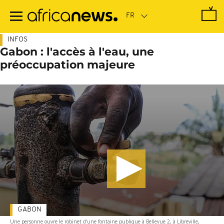
Passer
au
contenu
principal
INFOS
Gabon : l'accès à l'eau, une
préoccupation majeure
GABON
Une personne ouvre le robinet d'une fontaine publique à Bellevue 2, à Libreville,