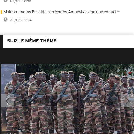
03/08 - 14:15
Mali : au moins 19 soldats exécutés, Amnesty exige une enquête
30/07 - 12:34
SUR LE MÊME THÈME