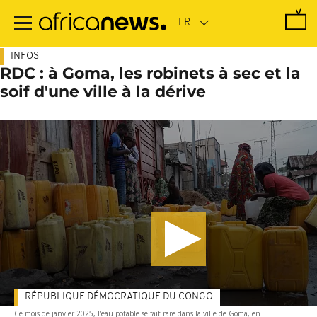
Passer
au
contenu
principal
INFOS
RDC : à Goma, les robinets à sec et la
soif d'une ville à la dérive
RÉPUBLIQUE DÉMOCRATIQUE DU CONGO
Ce mois de janvier 2025, l'eau potable se fait rare dans la ville de Goma, en