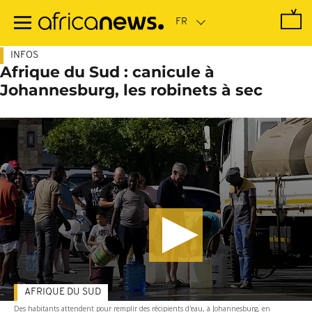
Passer
au
contenu
principal
INFOS
Afrique du Sud : canicule à
Johannesburg, les robinets à sec
AFRIQUE DU SUD
Des habitants attendent pour remplir des récipients d'eau, à Johannesburg, en