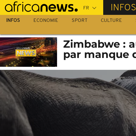
Passer
INFO
au
contenu
INFOS
ECONOMIE
SPORT
CULTURE
principal
Zimbabwe : a
par manque 