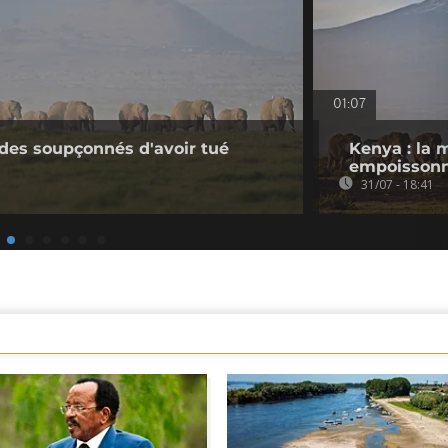
01:07
ides soupçonnés d'avoir tué
Kenya : la 
empoissonn
31/07 - 18:41