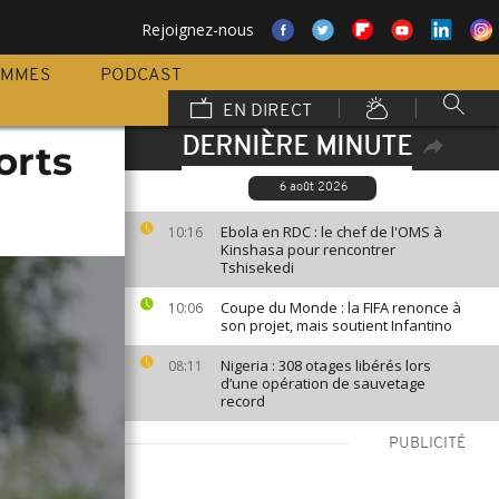
Rejoignez-nous
AMMES
PODCAST
EN DIRECT
DERNIÈRE MINUTE
orts
6 août 2026
Ebola en RDC : le chef de l'OMS à
10:16
Kinshasa pour rencontrer
Tshisekedi
Coupe du Monde : la FIFA renonce à
10:06
son projet, mais soutient Infantino
Nigeria : 308 otages libérés lors
08:11
d’une opération de sauvetage
record
PUBLICITÉ