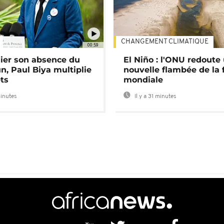
CHANGEMENT CLIMATIQUE
00:59
lier son absence du
El Niño : l'ONU redoute
, Paul Biya multiplie
nouvelle flambée de la 
ts
mondiale
minutes
Il y a 31 minutes