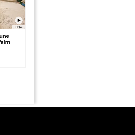
01:14
 une
faim