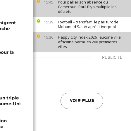
Pour pallier son absence du
15:45
Cameroun, Paul Biya multiplie les
décrets
Football – transfert : le pari turc de
15:39
migrent
Mohamed Salah après Liverpool
erche
Happy City Index 2026 : aucune ville
15:36
africaine parmi les 200 premières
villes
pour la
PUBLICITÉ
un triple
VOIR PLUS
yaume-Uni
ion
he