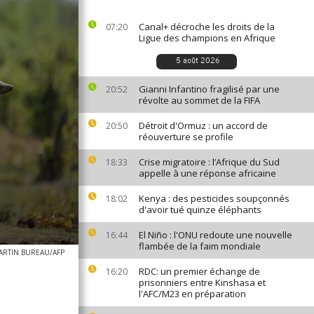
Canal+ décroche les droits de la
07:20
Ligue des champions en Afrique
5 août 2026
Gianni Infantino fragilisé par une
20:52
révolte au sommet de la FIFA
Détroit d'Ormuz : un accord de
20:50
réouverture se profile
Crise migratoire : l’Afrique du Sud
18:33
appelle à une réponse africaine
Kenya : des pesticides soupçonnés
18:02
d'avoir tué quinze éléphants
El Niño : l'ONU redoute une nouvelle
16:44
flambée de la faim mondiale
ARTIN BUREAU/AFP
RDC: un premier échange de
16:20
prisonniers entre Kinshasa et
l'AFC/M23 en préparation