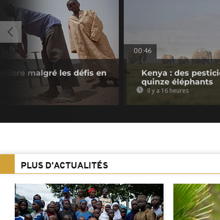
00:46
méliore malgré les défis en
Kenya : des pestic
quinze éléphants
Il y a 16 heures
PLUS D'ACTUALITÉS