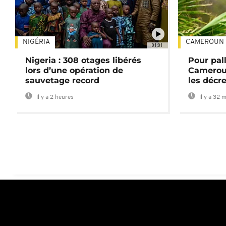
NIGÉRIA
CAMEROUN
01:01
Nigeria : 308 otages libérés
Pour pal
lors d’une opération de
Cameroun
sauvetage record
les décre
Il y a 2 heures
Il y a 32 