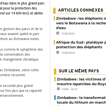
'eau dans le plus grand parc
l pour la protection des
ARTICLES CONNEXES
end sur 14 600 km2 et abrite
Zimbabwe : les éléphants 
vers le Botswana à la rech
d'eau
e gestion des parcs et de la
aux avaient quitté le parc
13/08/2024
rriture au Botswana voisin.
Afrique du Sud : plaidoyer 
protection des éléphants
e vus comme le symptôme des
13/08/2024
la conservation des
 le changement climatique.
 au Zimbabwe, selon cette
SUR LE MÊME PAYS
nomène récurrent.
Zimbabwe : les victimes d'
meurtre rapatriées du Ro
la seconde plus grand
04/08 - 09:47
x fois plus que la capacité
l'environnement.
Zimbabwe : la transformat
locale du lithium en marc