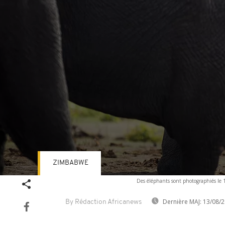
ZIMBABWE
Volume
Des éléphants sont photographiés le
90%
Dernière MAJ:
13/08/2
By Rédaction Africanews