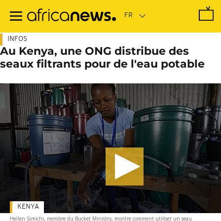
Passer
au
contenu
principal
INFOS
Au Kenya, une ONG distribue des
seaux filtrants pour de l'eau potable
KENYA
Hellen Simichi, membre du Bucket Ministry, montre comment utiliser un seau