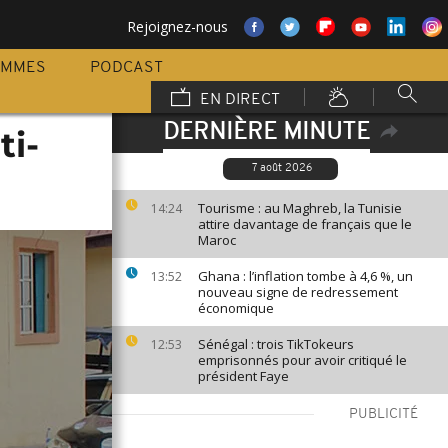
Rejoignez-nous
AMMES
PODCAST
EN DIRECT
DERNIÈRE MINUTE
ti-
7 août 2026
Tourisme : au Maghreb, la Tunisie
14:24
attire davantage de français que le
Maroc
Ghana : l’inflation tombe à 4,6 %, un
13:52
nouveau signe de redressement
économique
Sénégal : trois TikTokeurs
12:53
emprisonnés pour avoir critiqué le
président Faye
PUBLICITÉ