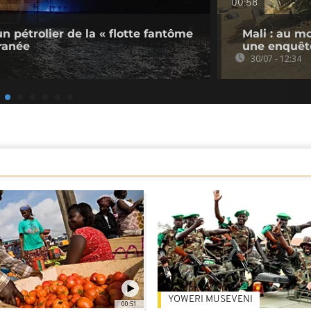
00:58
un pétrolier de la « flotte fantôme
Mali : au m
ranée
une enquêt
30/07 - 12:34
YOWERI MUSEVENI
00:51