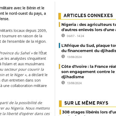
ilitaire avec le Bénin et le
ent le nord-ouest du pays, a
ARTICLES CONNEXES
fense.
Nigeria : des agriculteurs t
d'autres enlevés lors d'une
militants locaux depuis 2009,
e tournure en raison de la
06/07 - 14:24
de l’ensemble de la région.
L'Afrique du Sud, plaque t
du financement du djihadi
Province du Sahel »
de l’État
13/08/2024
e les analystes s’inquiètent
à l’islam et aux musulmans
Côte d'Ivoire : la France ré
u secteur pour couvrir la
son engagement contre le
in et le Niger »,
a déclaré le
djihadisme
s d’un entretien dans son
13/08/2024
 à une collaboration militaire
parti de la possibilité de
SUR LE MÊME PAYS
rer au Nigeria. Nous mettons
308 otages libérés lors d’u
 la liberté d’opérer dans ces