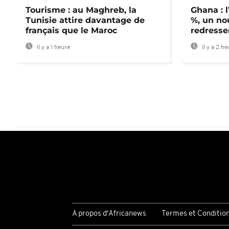
Tourisme : au Maghreb, la
Ghana : l
Tunisie attire davantage de
%, un no
français que le Maroc
redress
Il y a 1 heure
Il y a 2 h
A propos d'Africanews
Termes et Conditio