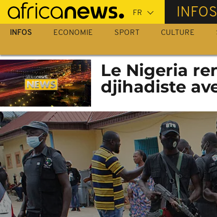
Passer
INFO
au
contenu
INFOS
ECONOMIE
SPORT
CULTURE
principal
Le Nigeria re
djihadiste ave