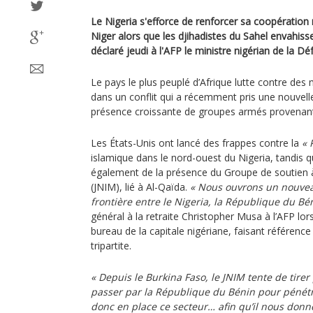
Le Nigeria s'efforce de renforcer sa coopération m
Niger alors que les djihadistes du Sahel envahiss
déclaré jeudi à l'AFP le ministre nigérian de la Dé
Le pays le plus peuplé d’Afrique lutte contre des 
dans un conflit qui a récemment pris une nouvell
présence croissante de groupes armés provenant 
Les États-Unis ont lancé des frappes contre la
« 
islamique dans le nord-ouest du Nigeria, tandis qu
également de la présence du Groupe de soutien 
(JNIM), lié à Al-Qaïda.
« Nous ouvrons un nouvea
frontière entre le Nigeria, la République du Bén
général à la retraite Christopher Musa à l’AFP lor
bureau de la capitale nigériane, faisant référence
tripartite.
« Depuis le Burkina Faso, le JNIM tente de tirer 
passer par la République du Bénin pour pénét
donc en place ce secteur… afin qu’il nous donne