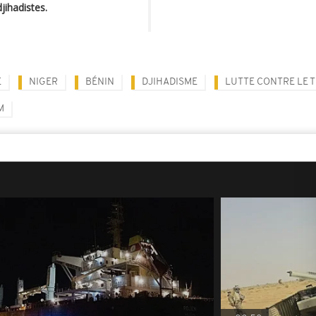
jihadistes.
E
NIGER
BÉNIN
DJIHADISME
LUTTE CONTRE LE 
M