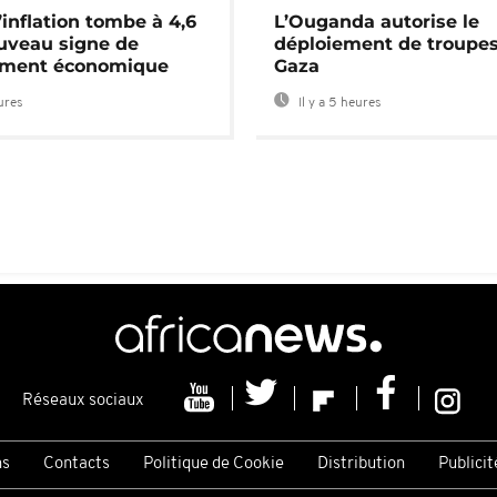
’inflation tombe à 4,6
L’Ouganda autorise le
uveau signe de
déploiement de troupes
ement économique
Gaza
eures
Il y a 5 heures
Réseaux sociaux
ns
Contacts
Politique de Cookie
Distribution
Publicit