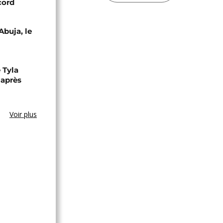
cord
Abuja, le
 Tyla
 après
Voir plus