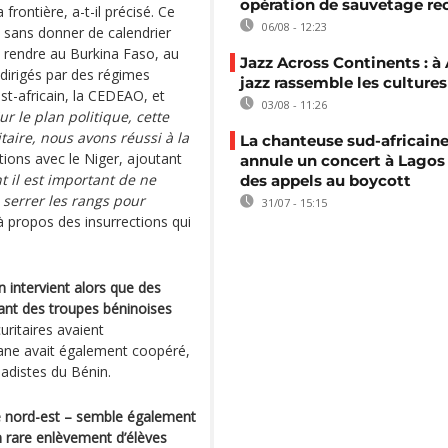
opération de sauvetage re
 frontière, a-t-il précisé. Ce
06/08 - 12:23
sé, sans donner de calendrier
se rendre au Burkina Faso, au
Jazz Across Continents : à 
 dirigés par des régimes
jazz rassemble les cultures
st-africain, la CEDEAO, et
03/08 - 11:26
ur le plan politique, cette
taire, nous avons réussi à la
La chanteuse sud-africaine
tions avec le Niger, ajoutant
annule un concert à Lagos
t il est important de ne
des appels au boycott
serrer les rangs pour
31/07 - 15:15
à propos des insurrections qui
 intervient alors que des
ant des troupes béninoises
uritaires avaient
iane avait également coopéré,
ihadistes du Bénin.
le nord-est – semble également
un rare enlèvement d’élèves