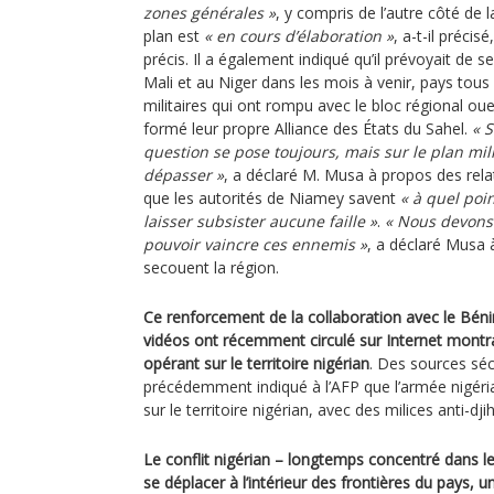
zones générales »
, y compris de l’autre côté de la
plan est
« en cours d’élaboration »
, a-t-il préci
précis. Il a également indiqué qu’il prévoyait de 
Mali et au Niger dans les mois à venir, pays tous
militaires qui ont rompu avec le bloc régional oue
formé leur propre Alliance des États du Sahel.
« S
question se pose toujours, mais sur le plan mili
dépasser »
, a déclaré M. Musa à propos des rela
que les autorités de Niamey savent
« à quel poin
laisser subsister aucune faille »
.
« Nous devons 
pouvoir vaincre ces ennemis »
, a déclaré Musa 
secouent la région.
Ce renforcement de la collaboration avec le Bénin
vidéos ont récemment circulé sur Internet montr
opérant sur le territoire nigérian
. Des sources séc
précédemment indiqué à l’AFP que l’armée nigér
sur le territoire nigérian, avec des milices anti-dj
Le conflit nigérian – longtemps concentré dans 
se déplacer à l’intérieur des frontières du pays, 