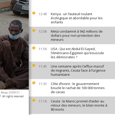
Kenya : un fauteuil roulant
12:48
écologique et abordable pour les
enfants
Meta condamné à 942 millions de
12:08
dollars pour non protection des
mineurs
USA : Qui est Abdul El-Sayed,
11:56
l’Américano-Égyptien qui bouscule
les démocrates ?
Une semaine après l’afflux massif
11:45
de migrants, Ceuta face à l’urgence
humanitaire
Côte d’Ivoire : le gouvernement
11:33
boucle le rachat de 100 000 tonnes
de cacao
 à Abuja 23/09/21
-
All rights reserved
Ceuta : le Maroc promet d’aider au
11:16
retour des mineurs, le bilan monte à
80 morts