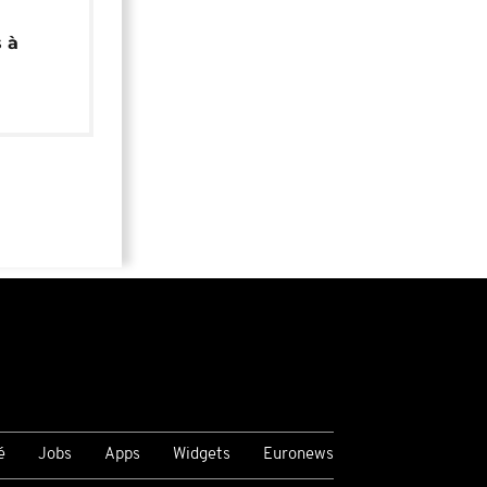
 à
é
Jobs
Apps
Widgets
Euronews