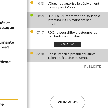
L’Ouganda autorise le déploiement
10:43
de troupes à Gaza
FIFA : La CAF réaffirme son soutien à
08:59
Infantino, l’UEFA maintient son
ués et
boycott
 attaque
RDC : la peur d’Ebola détourne les
07:17
habitants des hôpitaux
ournante
6 août 2026
sme ?
Bénin : l'ancien président Patrice
22:48
Talon élu à la tête du Sénat
affirme
PUBLICITÉ
VOIR PLUS
ne