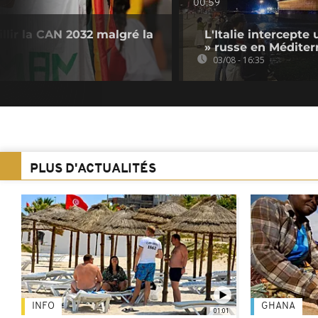
00:59
illir la CAN 2032 malgré la
L'Italie intercepte 
» russe en Méditer
03/08 - 16:35
PLUS D'ACTUALITÉS
INFO
GHANA
01:01