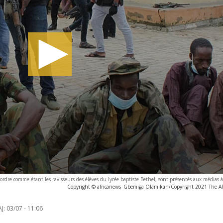
e l'ordre comme étant les ravisseurs des élèves du lycée baptiste Bethel, sont présentés aux médias
Copyright © africanews
Gbemiga Olamikan/Copyright 2021 The AP. 
J:
03/07 - 11:06