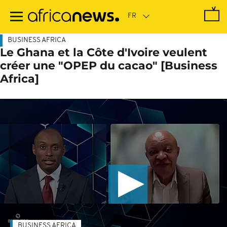
Passer
au
contenu
principal
BUSINESS AFRICA
Le Ghana et la Côte d'Ivoire veulent
créer une "OPEP du cacao" [Business
Africa]
BUSINESS AFRICA