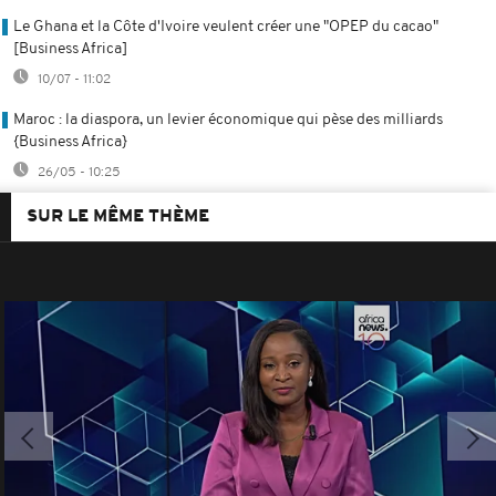
Le Ghana et la Côte d'Ivoire veulent créer une "OPEP du cacao"
[Business Africa]
10/07 - 11:02
Maroc : la diaspora, un levier économique qui pèse des milliards
{Business Africa}
26/05 - 10:25
SUR LE MÊME THÈME