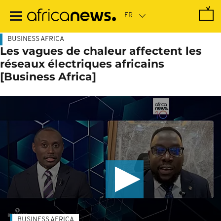
Passer
au
contenu
principal
BUSINESS AFRICA
Les vagues de chaleur affectent les
réseaux électriques africains
[Business Africa]
BUSINESS AFRICA