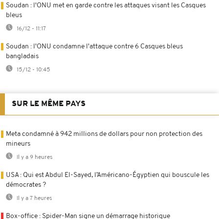
Soudan : l'ONU met en garde contre les attaques visant les Casques
bleus
16/12 - 11:17
Soudan : l'ONU condamne l'attaque contre 6 Casques bleus
bangladais
15/12 - 10:45
SUR LE MÊME PAYS
Meta condamné à 942 millions de dollars pour non protection des
mineurs
Il y a 9 heures
USA : Qui est Abdul El-Sayed, l’Américano-Égyptien qui bouscule les
démocrates ?
Il y a 7 heures
Box-office : Spider-Man signe un démarrage historique