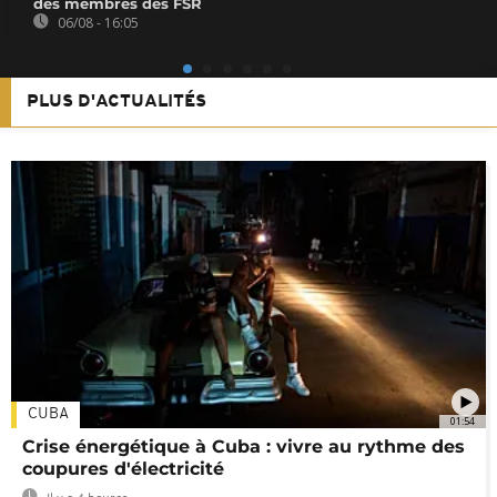
des membres des FSR
06/08 - 16:05
PLUS D'ACTUALITÉS
CUBA
01:54
Crise énergétique à Cuba : vivre au rythme des
coupures d'électricité