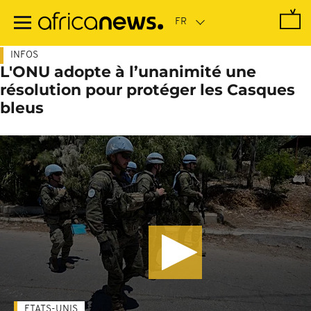
Passer
au
contenu
principal
INFOS
L'ONU adopte à l’unanimité une
résolution pour protéger les Casques
bleus
ETATS-UNIS