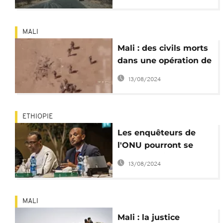
l'humanité
MALI
Mali : des civils morts
dans une opération de
l'armée et
13/08/2024
d'"étrangers"
ETHIOPIE
Les enquêteurs de
l'ONU pourront se
rendre en Éthiopie
13/08/2024
MALI
Mali : la justice