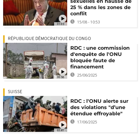
sexuelles en hausse de
25 % dans les zones de
conflit
15/08 - 10:53
01:03
RÉPUBLIQUE DÉMOCRATIQUE DU CONGO
RDC : une commission
d'enquête de l'ONU
bloquée faute de
financement
25/06/2025
00:58
SUISSE
RDC : l'ONU alerte sur
des violations "d’une
étendue effroyable"
17/06/2025
01:41