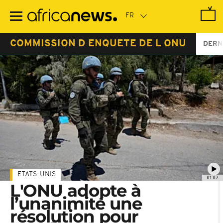
Passer
au
contenu
principal
COMMISSION D ENQUETE DE L ONU
DERN
ETATS-UNIS
01:07
L'ONU adopte à
l’unanimité une
résolution pour