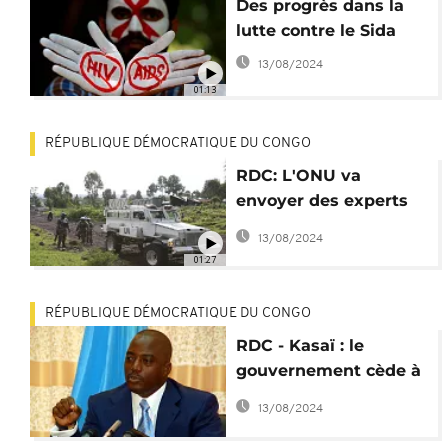
Des progrès dans la
lutte contre le Sida
13/08/2024
01:13
RÉPUBLIQUE DÉMOCRATIQUE DU CONGO
RDC: L'ONU va
envoyer des experts
pour enquêter sur les
13/08/2024
violences au Kasaï
01:27
RÉPUBLIQUE DÉMOCRATIQUE DU CONGO
RDC - Kasaï : le
gouvernement cède à
l'ouverture d'une
13/08/2024
enquête conjointe
avec l'ONU