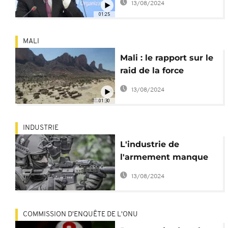
13/08/2024
violences sexuelles
01:25
MALI
Mali : le rapport sur le
raid de la force
Barkhane bien
13/08/2024
accueilli
01:30
INDUSTRIE
L'industrie de
l'armement manque
d'éthique (Amnesty
13/08/2024
International)
COMMISSION D'ENQUÊTE DE L'ONU