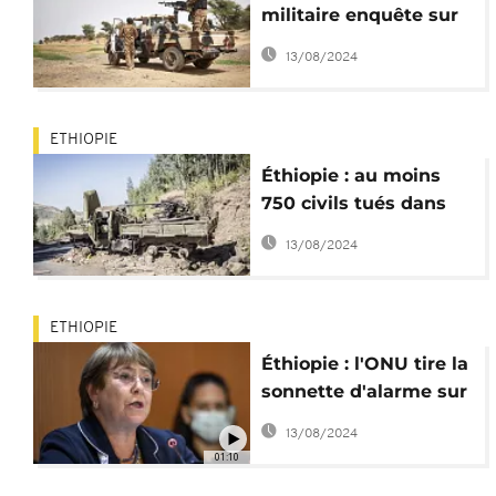
militaire enquête sur
les évènements de
13/08/2024
Moura
ETHIOPIE
Éthiopie : au moins
750 civils tués dans
l'Afar et l'Amhara en 6
13/08/2024
mois
ETHIOPIE
Éthiopie : l'ONU tire la
sonnette d'alarme sur
des violations graves
13/08/2024
01:10