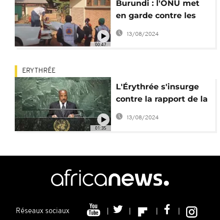
Burundi : l'ONU met
en garde contre les
risques d'un génocide
13/08/2024
00:47
ERYTHRÉE
L'Érythrée s'insurge
contre la rapport de la
commission d'enquête
13/08/2024
de l'ONU
01:35
Réseaux sociaux