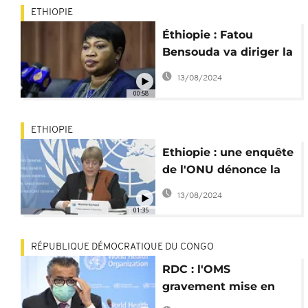
ETHIOPIE
Éthiopie : Fatou
Bensouda va diriger la
commission d'enquête
13/08/2024
de l'ONU
00:58
ETHIOPIE
Ethiopie : une enquête
de l'ONU dénonce la
"brutalité extrême" au
13/08/2024
Tigré
01:35
RÉPUBLIQUE DÉMOCRATIQUE DU CONGO
RDC : l'OMS
gravement mise en
cause dans des