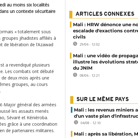
di au moins six localités
 dans un contexte sécuritaire
ARTICLES CONNEXES
Mali : HRW dénonce une no
escalade d'exactions contre
sormais « totalement sous
civils
 groupes jihadistes affiliés à
t de libération de l’Azawad
29/06 - 12:02
Mali : une vidéo de propag
illustre les évolutions stra
st a revendiqué plusieurs
du JNIM
ne. Les combats ont débuté
08/06 - 12:21
s de deux mois après une
mêmes groupes, au cours
.
SUR LE MÊME PAYS
tat-Major général des armées
Mali : les revenus miniers 
poussé les assauts menés
d'un vaste plan d'infrastru
Gao, Sévaré et Kéniéroba.
04/08 - 12:10
ées grâce à une coordination
en de partenaires militaires.
Mali : après sa libération,