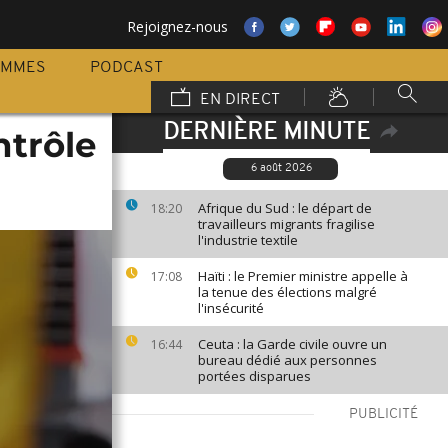
Rejoignez-nous
AMMES
PODCAST
EN DIRECT
DERNIÈRE MINUTE
ntrôle
6 août 2026
Afrique du Sud : le départ de
18:20
travailleurs migrants fragilise
l'industrie textile
Haïti : le Premier ministre appelle à
17:08
la tenue des élections malgré
l'insécurité
Ceuta : la Garde civile ouvre un
16:44
bureau dédié aux personnes
portées disparues
PUBLICITÉ