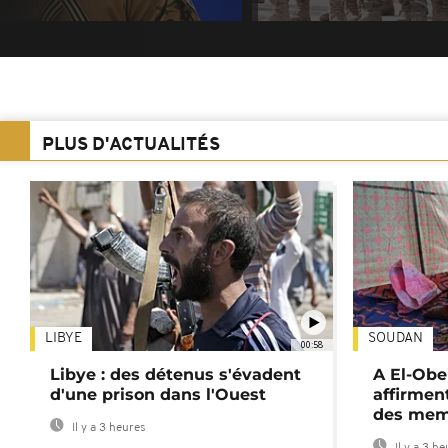
PLUS D'ACTUALITÉS
LIBYE
SOUDAN
00:58
Libye : des détenus s'évadent
A El-Obe
d'une prison dans l'Ouest
affirment
des mem
Il y a 3 heures