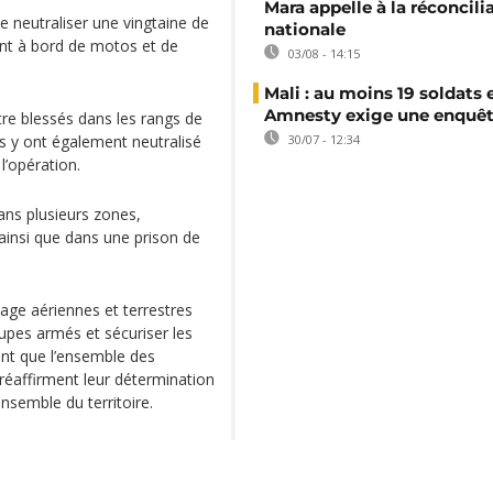
Mara appelle à la réconcili
 neutraliser une vingtaine de
nationale
ent à bord de motos et de
03/08 - 14:15
Mali : au moins 19 soldats 
Amnesty exige une enquê
tre blessés dans les rangs de
es y ont également neutralisé
30/07 - 12:34
 l’opération.
ns plusieurs zones,
insi que dans une prison de
age aériennes et terrestres
upes armés et sécuriser les
ent que l’ensemble des
 réaffirment leur détermination
ensemble du territoire.