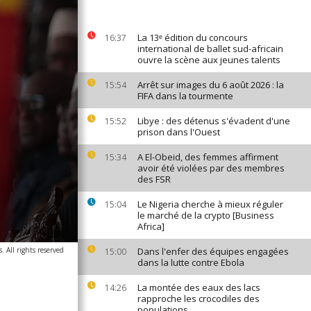
La 13ᵉ édition du concours
16:37
international de ballet sud-africain
ouvre la scène aux jeunes talents
Arrêt sur images du 6 août 2026 : la
15:54
FIFA dans la tourmente
Libye : des détenus s'évadent d'une
15:52
prison dans l'Ouest
A El-Obeid, des femmes affirment
15:34
avoir été violées par des membres
des FSR
Le Nigeria cherche à mieux réguler
15:04
le marché de la crypto [Business
Africa]
. All rights reserved
Dans l'enfer des équipes engagées
15:00
dans la lutte contre Ebola
La montée des eaux des lacs
14:26
rapproche les crocodiles des
populations