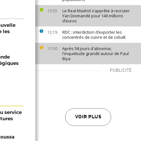
Le Real Madrid s’apprête à recruter
13:55
Yan Diomandé pour 140 millions
d’euros
uvelle
 les
RDC : interdiction d’exporter les
12:19
concentrés de cuivre et de cobalt
Après 58 jours d'absence,
11:50
l'inquiétude grandit autour de Paul
ande
Biya
tégiques
PUBLICITÉ
au service
VOIR PLUS
ctures
 Moussa