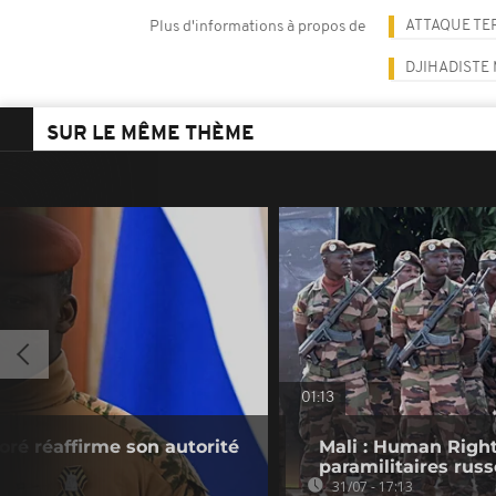
ATTAQUE TE
Plus d'informations à propos de
DJIHADISTE
SUR LE MÊME THÈME
01:13
oré réaffirme son autorité
Mali : Human Righ
paramilitaires russ
31/07 - 17:13