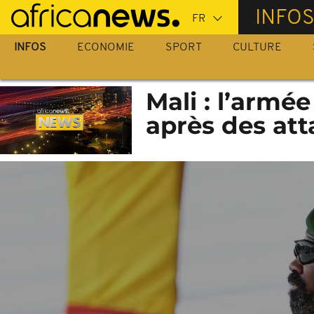
Passer
INFO
au
contenu
INFOS
ECONOMIE
SPORT
CULTURE
principal
Mali : l’armée
après des att