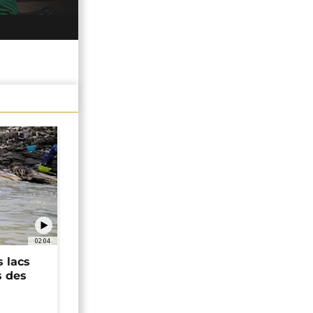
02:04
 lacs
s des