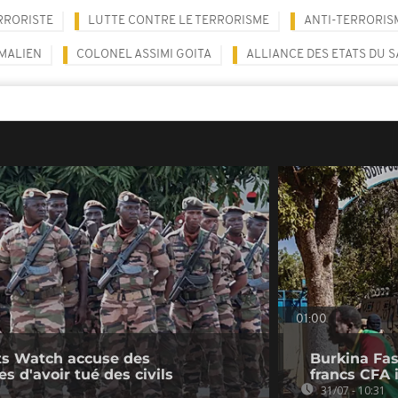
RRORISTE
LUTTE CONTRE LE TERRORISME
ANTI-TERRORIS
 MALIEN
COLONEL ASSIMI GOITA
ALLIANCE DES ETATS DU S
01:00
ts Watch accuse des
Burkina Fas
es d'avoir tué des civils
francs CFA 
31/07 - 10:31