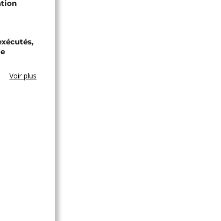
ation
exécutés,
te
Voir plus