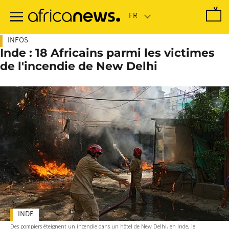
Passer
au
contenu
principal
INFOS
Inde : 18 Africains parmi les victimes
de l'incendie de New Delhi
INDE
Des pompiers éteignent un incendie dans un hôtel de New Delhi, en Inde, le