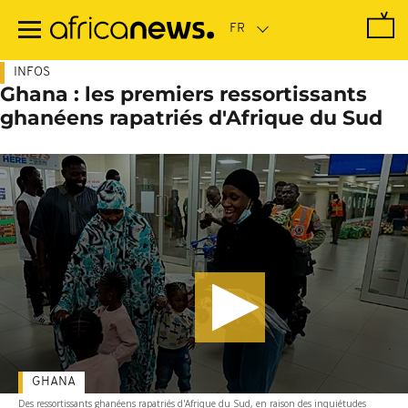
Passer
au
contenu
principal
INFOS
Ghana : les premiers ressortissants
ghanéens rapatriés d'Afrique du Sud
GHANA
Des ressortissants ghanéens rapatriés d'Afrique du Sud, en raison des inquiétudes