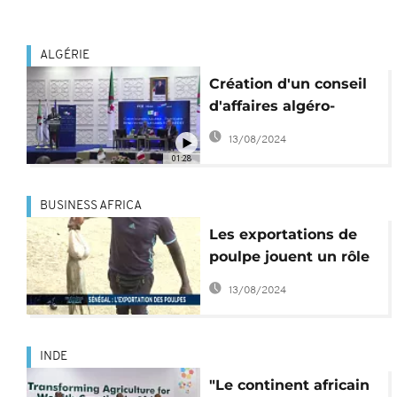
ALGÉRIE
Création d'un conseil
d'affaires algéro-
français
13/08/2024
01:28
BUSINESS AFRICA
Les exportations de
poulpe jouent un rôle
clé dans l'économie
13/08/2024
sénégalaise, la Chine
apporte un soutien à
l'économie sud-
INDE
africaine[Business
"Le continent africain
Africa]