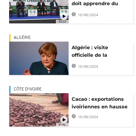
doit apprendre du
succès de l'Asie" -
13/08/2024
président de la BAD
02:23
ALGÉRIE
Algérie : visite
officielle de la
Chancelière
13/08/2024
allemande Angela
Merkel
CÔTE D'IVOIRE
Cacao : exportations
ivoiriennes en hausse
13/08/2024
01:06