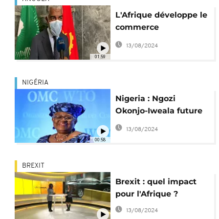
L'Afrique développe le
commerce
intracontinental
13/08/2024
01:59
NIGÉRIA
Nigeria : Ngozi
Okonjo-Iweala future
patronne de l'OMC
13/08/2024
00:58
BREXIT
Brexit : quel impact
pour l'Afrique ?
13/08/2024