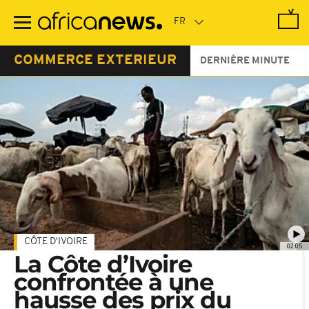
Passer
au
contenu
principal
COMMERCE EXTERIEUR
DERNIÈRE MINUTE
CÔTE D'IVOIRE
02:05
La Côte d’Ivoire
confrontée à une
hausse des prix du