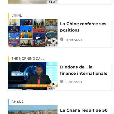
04:50
CHINE
La Chine renforce ses
positions
économiques en Asie
13/08/2024
01:10
THE MORNING CALL
Dindons de... la
finance internationale
13/08/2024
05:11
GHANA
Le Ghana réduit de 50