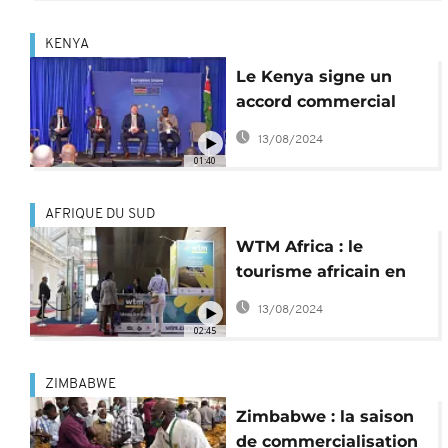
KENYA
Le Kenya signe un
accord commercial
avec l'UE
13/08/2024
01:40
AFRIQUE DU SUD
WTM Africa : le
tourisme africain en
plein essor
13/08/2024
02:45
ZIMBABWE
Zimbabwe : la saison
de commercialisation