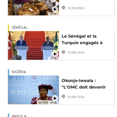
de tabac ouverte
13/08/2024
00:59
SÉNÉGAL
Le Sénégal et la
Turquie engagés à
booster leurs
13/08/2024
échanges
01:55
NIGÉRIA
Okonjo-Iweala :
"L'OMC doit devenir
une organisation
13/08/2024
performante"
00:20
ANGOLA