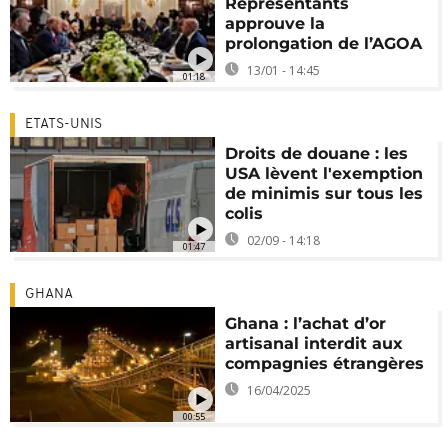
Représentants
approuve la
prolongation de l’AGOA
13/01 - 14:45
01:18
ETATS-UNIS
Droits de douane : les
USA lèvent l'exemption
de minimis sur tous les
colis
02/09 - 14:18
01:47
GHANA
Ghana : l’achat d’or
artisanal interdit aux
compagnies étrangères
16/04/2025
00:55