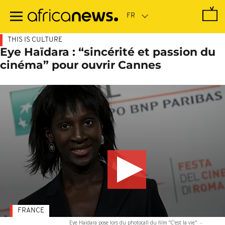
Passer
au
contenu
principal
THIS IS CULTURE
Eye Haïdara : “sincérité et passion du
cinéma” pour ouvrir Cannes
FRANCE
Eye Haïdara pose lors du photocall du film “C’est la vie"
-