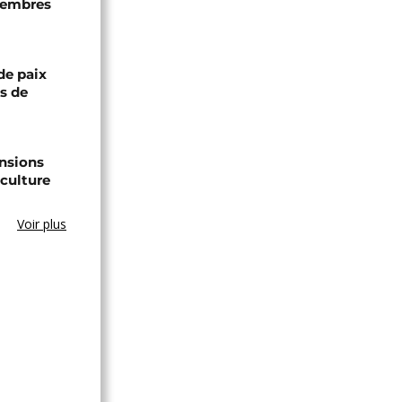
 membres
de paix
ts de
ensions
culture
Voir plus