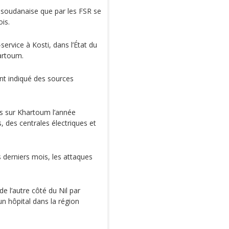
 soudanaise que par les FSR se
ois.
ervice à Kosti, dans l’État du
artoum.
 ont indiqué des sources
s sur Khartoum l’année
s, des centrales électriques et
s derniers mois, les attaques
de l’autre côté du Nil par
 hôpital dans la région