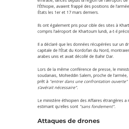
émiratie, lancés depuis la région de l’aéroport de
l’Éthiopie, avaient frappé des positions de l’arm
États les 1er et 17 mars derniers.
Ils ont également pris pour cible des sites à Kha
compris l’aéroport de Khartoum lundi, a-t-il préci
Il a déclaré que les données récupérées sur un dr
capitale de l’État du Kordofan du Nord, montraien
arabes unis et avait décollé de Bahir Dar.
Lors de la même conférence de presse, le ministr
soudanais, Mohieddin Salem, proche de l’armée, 
prêt à
"entrer dans une confrontation ouverte"
s’avérait nécessaire".
Le ministère éthiopien des Affaires étrangères a r
estimant qu'elles sont
"sans fondement".
Attaques de drones