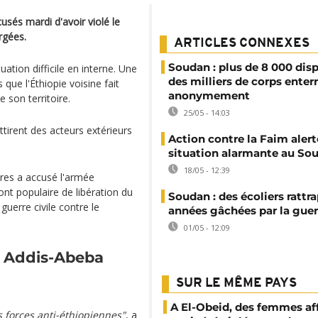
usés mardi d'avoir violé le
urgées.
ARTICLES CONNEXES
Soudan : plus de 8 000 disp
ation difficile en interne. Une
des milliers de corps enter
que l'Éthiopie voisine fait
anonymement
 son territoire.
25/05 - 14:03
attirent des acteurs extérieurs
Action contre la Faim alert
situation alarmante au So
18/05 - 12:39
ères a accusé l'armée
nt populaire de libération du
Soudan : des écoliers rattra
uerre civile contre le
années gâchées par la guer
01/05 - 12:09
et Addis-Abeba
SUR LE MÊME PAYS
A El-Obeid, des femmes af
 forces anti-éthiopiennes"
, a