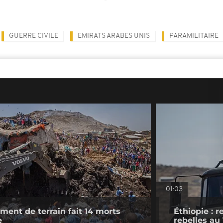
GUERRE CIVILE
EMIRATS ARABES UNIS
PARAMILITAIRE
01:03
ement de terrain fait 14 morts
Éthiopie : 
e
rebelles au