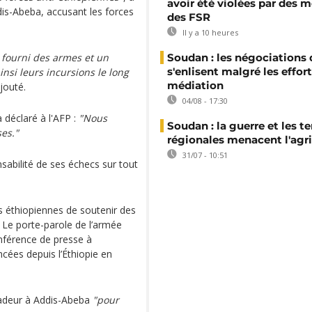
avoir été violées par des
dis-Abeba, accusant les forces
des FSR
Il y a 10 heures
 fourni des armes et un
Soudan : les négociations 
s'enlisent malgré les effor
insi leurs incursions le long
médiation
ajouté.
04/08 - 17:30
déclaré à l'AFP :
"Nous
Soudan : la guerre et les t
es."
régionales menacent l'agri
31/07 - 10:51
nsabilité de ses échecs sur tout
s éthiopiennes de soutenir des
. Le porte-parole de l’armée
nférence de presse à
cées depuis l’Éthiopie en
sadeur à Addis-Abeba
"pour