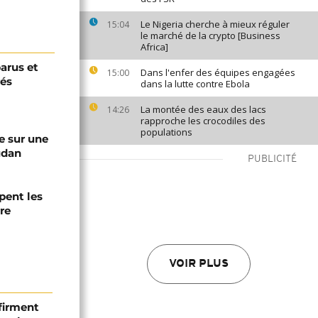
Le Nigeria cherche à mieux réguler
15:04
le marché de la crypto [Business
Africa]
arus et
Dans l'enfer des équipes engagées
15:00
rés
dans la lutte contre Ebola
La montée des eaux des lacs
14:26
rapproche les crocodiles des
populations
e sur une
udan
PUBLICITÉ
pent les
re
VOIR PLUS
firment