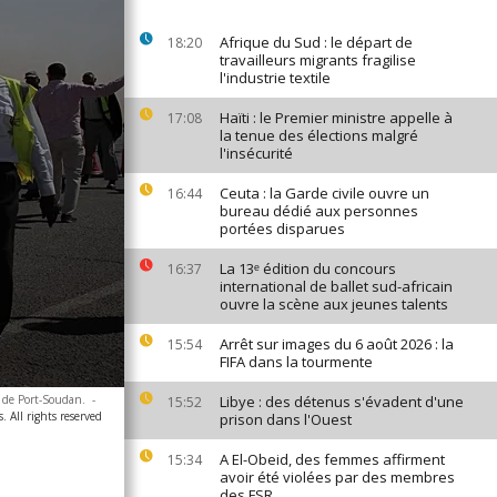
Afrique du Sud : le départ de
18:20
travailleurs migrants fragilise
l'industrie textile
Haïti : le Premier ministre appelle à
17:08
la tenue des élections malgré
l'insécurité
Ceuta : la Garde civile ouvre un
16:44
bureau dédié aux personnes
portées disparues
La 13ᵉ édition du concours
16:37
international de ballet sud-africain
ouvre la scène aux jeunes talents
Arrêt sur images du 6 août 2026 : la
15:54
FIFA dans la tourmente
e de Port-Soudan.
-
Libye : des détenus s'évadent d'une
15:52
. All rights reserved
prison dans l'Ouest
A El-Obeid, des femmes affirment
15:34
avoir été violées par des membres
des FSR