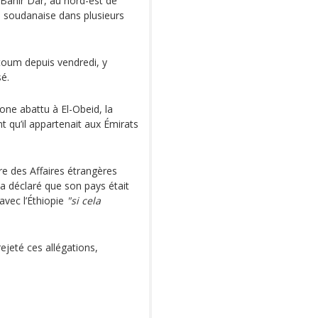
 Bahir Dar, au nord-est de
ée soudanaise dans plusieurs
rtoum depuis vendredi, y
sé.
one abattu à El-Obeid, la
t qu’il appartenait aux Émirats
e des Affaires étrangères
a déclaré que son pays était
avec l’Éthiopie
"si cela
ejeté ces allégations,