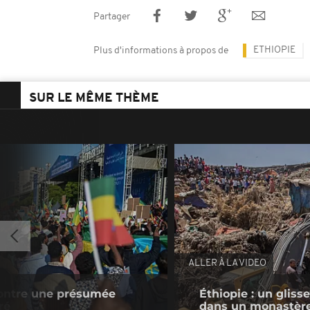
Partager
ETHIOPIE
Plus d'informations à propos de
SUR LE MÊME THÈME
ALLER À LA VIDEO
contre une présumée
Éthiopie : un gliss
ré
dans un monastèr