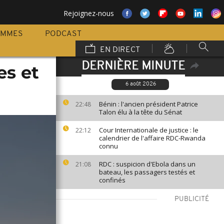
Rejoignez-nous
AMMES
PODCAST
EN DIRECT
DERNIÈRE MINUTE
es et
6 août 2026
Bénin : l'ancien président Patrice
22:48
Talon élu à la tête du Sénat
Cour Internationale de justice : le
22:12
calendrier de l'affaire RDC-Rwanda
connu
RDC : suspicion d'Ebola dans un
21:08
bateau, les passagers testés et
confinés
PUBLICITÉ