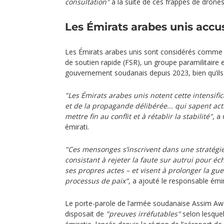
consultation"
à la suite de ces frappes de drones
Les Émirats arabes unis accu
Les Émirats arabes unis sont considérés comme l
de soutien rapide (FSR), un groupe paramilitaire 
gouvernement soudanais depuis 2023, bien qu’ils 
"Les Émirats arabes unis notent cette intensifi
et de la propagande délibérée... qui sapent acti
mettre fin au conflit et à rétablir la stabilité"
, a
émirati.
"Ces mensonges s’inscrivent dans une stratégie
consistant à rejeter la faute sur autrui pour éc
ses propres actes – et visent à prolonger la gue
processus de paix"
, a ajouté le responsable émir
Le porte-parole de l’armée soudanaise Assim Aw
disposait de
"preuves irréfutables"
selon lesquel