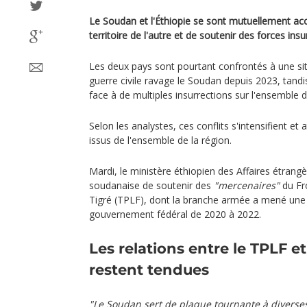
Le Soudan et l'Éthiopie se sont mutuellement acc
territoire de l'autre et de soutenir des forces ins
Les deux pays sont pourtant confrontés à une situ
guerre civile ravage le Soudan depuis 2023, tandis 
face à de multiples insurrections sur l'ensemble de
Selon les analystes, ces conflits s'intensifient et 
issus de l'ensemble de la région.
Mardi, le ministère éthiopien des Affaires étrang
soudanaise de soutenir des
"mercenaires"
du Fro
Tigré (TPLF), dont la branche armée a mené une g
gouvernement fédéral de 2020 à 2022.
Les relations entre le TPLF 
restent tendues
"Le Soudan sert de plaque tournante à diverses