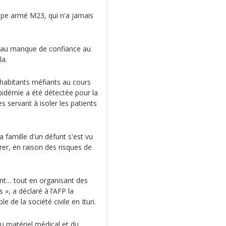
upe armé M23, qui n'a jamais
er au manque de confiance au
la.
 habitants méfiants au cours
épidémie a été détectée pour la
s servant à isoler les patients
 famille d'un défunt s'est vu
rer, en raison des risques de
ent… tout en organisant des
 », a déclaré à l’AFP la
 de la société civile en Ituri.
du matériel médical et du