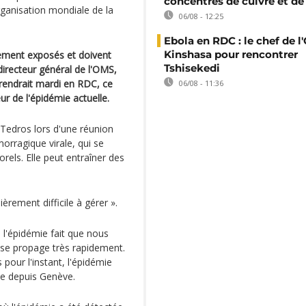
concentrés de cuivre et de
Organisation mondiale de la
06/08 - 12:25
Ebola en RDC : le chef de l
Kinshasa pour rencontrer
rement exposés et doivent
Tshisekedi
irecteur général de l'OMS,
rendrait mardi en RDC, ce
06/08 - 11:36
ur de l'épidémie actuelle.
 Tedros lors d'une réunion
morragique virale, qui se
rels. Elle peut entraîner des
.
ièrement difficile à gérer ».
e l'épidémie fait que nous
 se propage très rapidement.
pour l'instant, l'épidémie
ce depuis Genève.