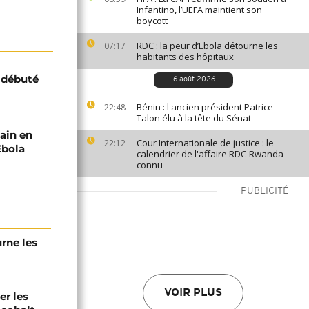
Infantino, l’UEFA maintient son
boycott
RDC : la peur d’Ebola détourne les
07:17
habitants des hôpitaux
 débuté
6 août 2026
Bénin : l'ancien président Patrice
22:48
Talon élu à la tête du Sénat
cain en
Cour Internationale de justice : le
22:12
Ébola
calendrier de l'affaire RDC-Rwanda
connu
PUBLICITÉ
urne les
VOIR PLUS
er les