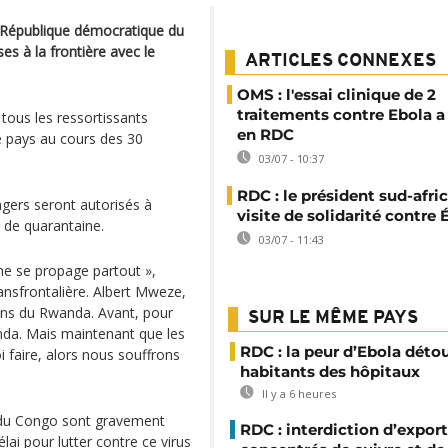
n République démocratique du
s à la frontière avec le
ARTICLES CONNEXES
OMS : l'essai clinique de 2
traitements contre Ebola a
tous les ressortissants
en RDC
e pays au cours des 30
03/07 - 10:37
RDC : le président sud-afri
ngers seront autorisés à
visite de solidarité contre 
 de quarantaine.
03/07 - 11:43
ine se propage partout »,
ansfrontalière. Albert Mweze,
ons du Rwanda. Avant, pour
SUR LE MÊME PAYS
nda. Mais maintenant que les
RDC : la peur d’Ebola déto
 faire, alors nous souffrons
habitants des hôpitaux
Il y a 6 heures
 du Congo sont gravement
RDC : interdiction d’export
lai pour lutter contre ce virus