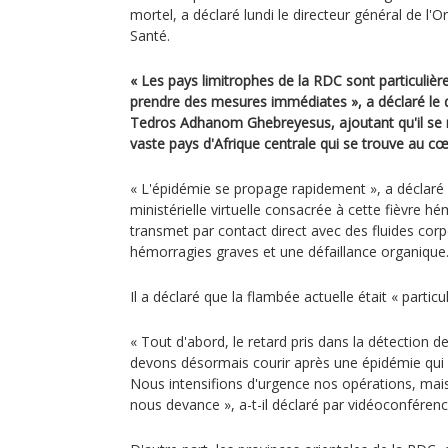
mortel, a déclaré lundi le directeur général de l'
Santé.
« Les pays limitrophes de la RDC sont particuliè
prendre des mesures immédiates », a déclaré le d
Tedros Adhanom Ghebreyesus, ajoutant qu'il se 
vaste pays d'Afrique centrale qui se trouve au cœ
« L'épidémie se propage rapidement », a déclaré
ministérielle virtuelle consacrée à cette fièvre hé
transmet par contact direct avec des fluides corpo
hémorragies graves et une défaillance organique
Il a déclaré que la flambée actuelle était « particul
« Tout d'abord, le retard pris dans la détection d
devons désormais courir après une épidémie qui
Nous intensifions d'urgence nos opérations, mais 
nous devance », a-t-il déclaré par vidéoconféren