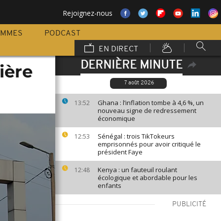
Rejoignez-nous
AMMES
PODCAST
EN DIRECT
DERNIÈRE MINUTE
ière
7 août 2026
Ghana : l’inflation tombe à 4,6 %, un
13:52
nouveau signe de redressement
économique
Sénégal : trois TikTokeurs
12:53
emprisonnés pour avoir critiqué le
président Faye
Kenya : un fauteuil roulant
12:48
écologique et abordable pour les
enfants
PUBLICITÉ