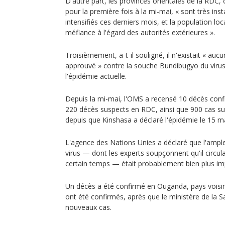
D'autre part, les provinces orientales de la RDC,
pour la première fois à la mi-mai, « sont très ins
intensifiés ces derniers mois, et la population lo
méfiance à l'égard des autorités extérieures ».
Troisièmement, a-t-il souligné, il n'existait « auc
approuvé » contre la souche Bundibugyo du virus 
l'épidémie actuelle.
Depuis la mi-mai, l'OMS a recensé 10 décès conf
220 décès suspects en RDC, ainsi que 900 cas s
depuis que Kinshasa a déclaré l'épidémie le 15 ma
L'agence des Nations Unies a déclaré que l'ample
virus — dont les experts soupçonnent qu'il circul
certain temps — était probablement bien plus im
Un décès a été confirmé en Ouganda, pays voisin, 
ont été confirmés, après que le ministère de la 
nouveaux cas.