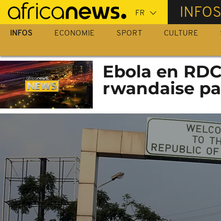
Passer
INFO
au
contenu
INFOS
ECONOMIE
SPORT
CULTURE
principal
Ebola en RDC 
rwandaise pa