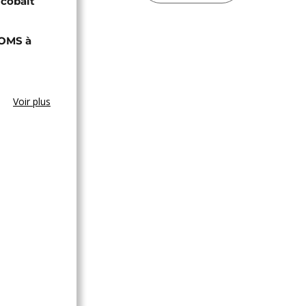
 cobalt
'OMS à
Voir plus