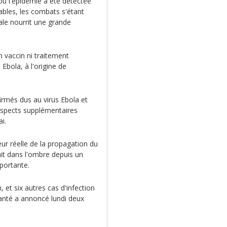
 où l'épidémie a été détectée
tables, les combats s'étant
cale nourrit une grande
un vaccin ni traitement
Ebola, à l'origine de
irmés dus au virus Ebola et
uspects supplémentaires
i.
ur réelle de la propagation du
ait dans l'ombre depuis un
portante.
et six autres cas d'infection
Santé a annoncé lundi deux