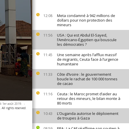
Meta condamné à 942 millions de
12:08
dollars pour non protection des
mineurs
USA : Qui est Abdul El-Sayed,
11:56
l’Américano-Égyptien qui bouscule
les démocrates ?
Une semaine après l’afflux massif
11:45
de migrants, Ceuta face à l’urgence
humanitaire
Côte d’Ivoire : le gouvernement
11:33
boucle le rachat de 100 000 tonnes
de cacao
Ceuta : le Maroc promet d’aider au
11:16
retour des mineurs, le bilan monte à
80 morts
di 1er août 2019.
-
 All rights reserved.
L’Ouganda autorise le déploiement
10:43
de troupes à Gaza
FIFA : La CAF réaffirme son soutien à
08:59