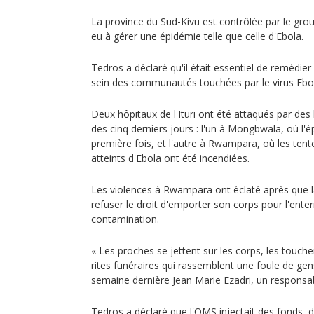
La province du Sud-Kivu est contrôlée par le gro
eu à gérer une épidémie telle que celle d'Ebola.
Tedros a déclaré qu'il était essentiel de remédi
sein des communautés touchées par le virus Ebo
Deux hôpitaux de l'Ituri ont été attaqués par des
des cinq derniers jours : l'un à Mongbwala, où l'
première fois, et l'autre à Rwampara, où les tente
atteints d'Ebola ont été incendiées.
Les violences à Rwampara ont éclaté après que la
refuser le droit d'emporter son corps pour l'enter
contamination.
« Les proches se jettent sur les corps, les touch
rites funéraires qui rassemblent une foule de gens
semaine dernière Jean Marie Ezadri, un responsable
Tedros a déclaré que l'OMS injectait des fonds, 