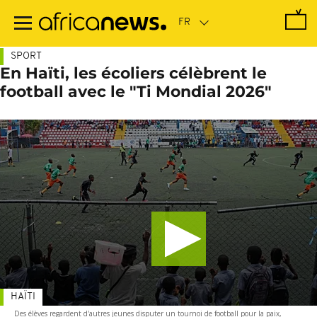
Passer
au
contenu
principal
SPORT
En Haïti, les écoliers célèbrent le
football avec le "Ti Mondial 2026"
HAÏTI
Des élèves regardent d'autres jeunes disputer un tournoi de football pour la paix,