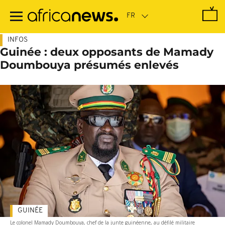
Passer
au
contenu
principal
INFOS
Guinée : deux opposants de Mamady
Doumbouya présumés enlevés
GUINÉE
Le colonel Mamady Doumbouya, chef de la junte guinéenne, au défilé militaire