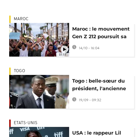
MAROC
Maroc : le mouvement
Gen Z 212 poursuit sa
mobilisation
14/10 - 16:04
01:11
TOGO
Togo : belle-sœur du
président, l'ancienne
ministre de la Défense
19/09 - 09:32
arrêtée
ETATS-UNIS
USA : le rappeur Lil