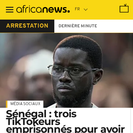
Passer
au
contenu
principal
ARRESTATION
DERNIÈRE MINUTE
MÉDIA SOCIAUX
Sénégal : trois
TikTokeurs
emprisonnés pour avoir