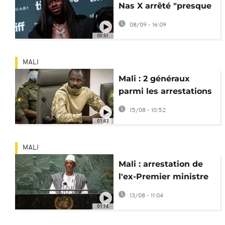
Nas X arrêté "presque
nu" dans les rues de
08/09 - 16:09
Los Angeles
00:51
MALI
Mali : 2 généraux
parmi les arrestations
pour coup d'État
15/08 - 10:52
présumé
01:43
MALI
Mali : arrestation de
l'ex-Premier ministre
Choguel Kokalla
13/08 - 11:04
Maïga
01:14