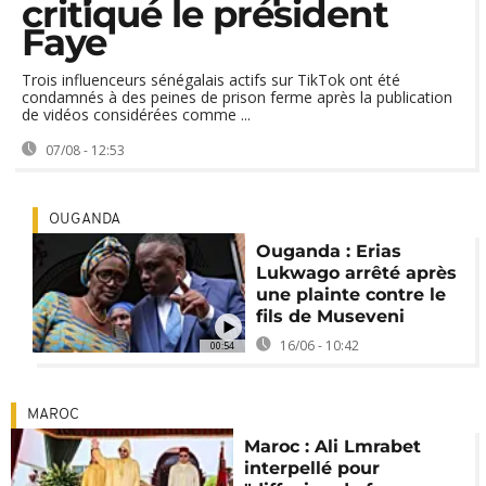
critiqué le président
Faye
Trois influenceurs sénégalais actifs sur TikTok ont été
condamnés à des peines de prison ferme après la publication
de vidéos considérées comme ...
07/08 - 12:53
OUGANDA
Ouganda : Erias
Lukwago arrêté après
une plainte contre le
fils de Museveni
16/06 - 10:42
00:54
MAROC
Maroc : Ali Lmrabet
interpellé pour