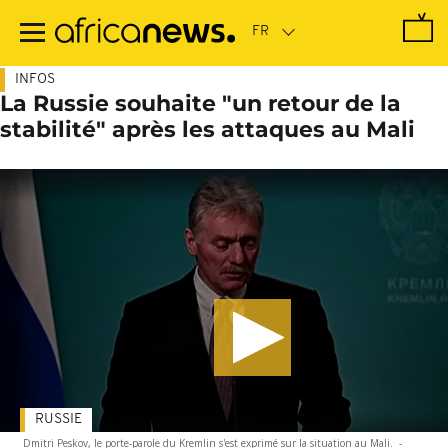
Passer
au
contenu
principal
INFOS
La Russie souhaite "un retour de la
stabilité" après les attaques au Mali
RUSSIE
Dmitri Peskov, le porte-parole du Kremlin s'est exprimé sur la situation au Mali.
-