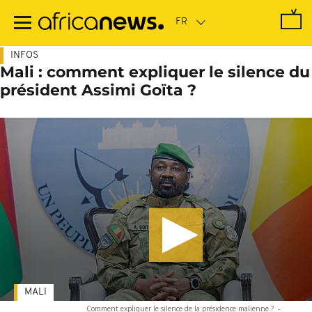
Passer
au
contenu
principal
INFOS
Mali : comment expliquer le silence du
président Assimi Goïta ?
MALI
Comment expliquer le silence de la présidence malienne ?
-