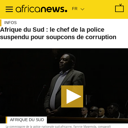
Passer
au
contenu
principal
INFOS
Afrique du Sud : le chef de la police
suspendu pour soupcons de corruption
AFRIQUE DU SUD
La commissaire de la police nationale sud-africaine, Fannie Masemola, comparaît