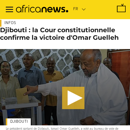
Passer
au
contenu
principal
INFOS
Djibouti : la Cour constitutionnelle
confirme la victoire d'Omar Guelleh
DJIBOUTI
Le président sortant de Djibouti, Ismail Omar Guelleh, a voté au bureau de vote de