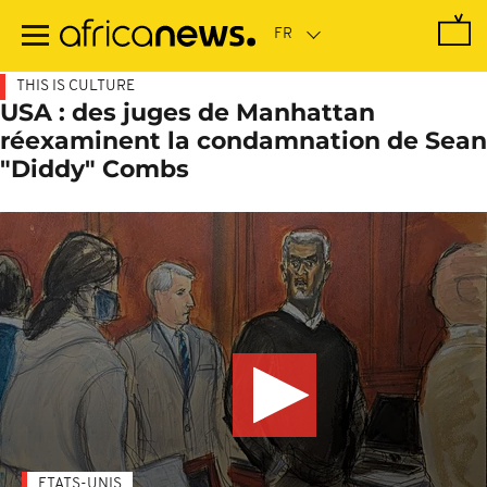
Passer
au
contenu
principal
THIS IS CULTURE
USA : des juges de Manhattan
réexaminent la condamnation de Sean
"Diddy" Combs
ETATS-UNIS