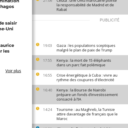
Ceuta : une ONG marocaine pointe
rmination
21:06
la responsabilité de Madrid et de
 Chagos
Rabat
PUBLICITÉ
e saisir
me-Uni
Maurice
Gaza : les populations sceptiques
19:03
malgré le plan de paix de Trump
r les
Kenya : la mort de 15 éléphants
17:55
dans un parc fait polémique
Voir plus
Crise énergétique à Cuba : vivre au
16:55
rythme des coupures d'électricité
Kenya : la Bourse de Nairobi
16:40
prépare un fonds d’investissement
consacré à l’IA
Tourisme : au Maghreb, la Tunisie
14:24
attire davantage de français que le
Maroc