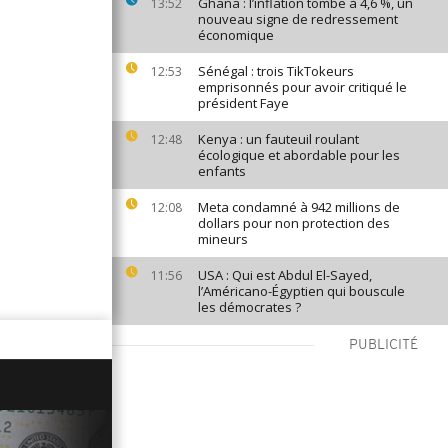
Ghana : l’inflation tombe à 4,6 %, un
13:52
nouveau signe de redressement
économique
Sénégal : trois TikTokeurs
12:53
emprisonnés pour avoir critiqué le
président Faye
Kenya : un fauteuil roulant
12:48
écologique et abordable pour les
enfants
Meta condamné à 942 millions de
12:08
dollars pour non protection des
mineurs
USA : Qui est Abdul El-Sayed,
11:56
l’Américano-Égyptien qui bouscule
les démocrates ?
PUBLICITÉ