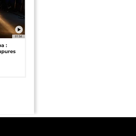
01:54
a :
upures