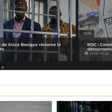
01:06
 de Kizza Besigye réclame le
RDC : Cons
ts
détournem
03/08 - 11:06