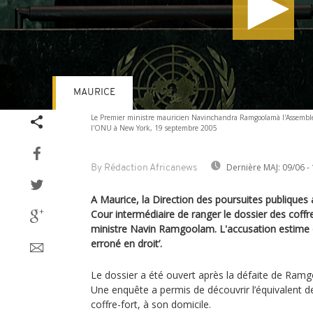
MAURICE
Volume
Le Premier ministre mauricien Navinchandra Ramgoolamà l'Assemblé
90%
l'ONU à New York, 19 septembre 2005
Dernière MAJ:
09/06 - 
By Rédaction Africanews
A Maurice, la Direction des poursuites publiques a
Cour intermédiaire de ranger le dossier des coffre
ministre Navin Ramgoolam. L'accusation estime que
erroné en droit’.
Le dossier a été ouvert après la défaite de Ram
Une enquête a permis de découvrir l’équivalent d
coffre-fort, à son domicile.