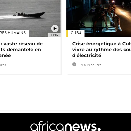
TRES HUMAINS
CUBA
01:18
: vaste réseau de
Crise énergétique à Cub
nts démantelé en
vivre au rythme des co
anée
d'électricité
eures
Il y a 18 heures