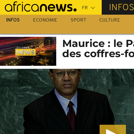
Passer
INFO
au
contenu
INFOS
ECONOMIE
SPORT
CULTURE
principal
Maurice : le P
des coffres-