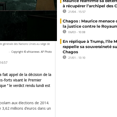
Maurice réaffirme sa déte
à récupérer l’archipel des
21/04 - 15:57
Chagos : Maurice menace d
la justice contre le Royau
06/03 - 10:08
En réplique à Trump, l'île 
e générale des Nations Unies au siège de
rappelle sa souveraineté su
Chagos
-
Copyright © africanews
AP Photo
21/01 - 13:10
16:57
 fait appel de la décision de la
s-forts visant le Premier
 ‘’ le verdict rendu lundi est
goolam aux élections de 2014.
e 3,62 millions d’euros dans un