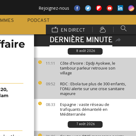
Rejoignez-nous
AMMES
PODCAST
EN DIRECT
DERNIÈRE MINUTE
faire
8 août 2026
Côte d'Ivoire : Djidji Ayokwe, le
11:11
tambour parleur retrouve son
village
RDC : Ebola tue plus de 300 enfants,
09:52
l'ONU alerte sur une crise sanitaire
G20,
majeure
olam
Espagne : vaste réseau de
08:33
trafiquants démantelé en
Méditerranée
7 août 2026