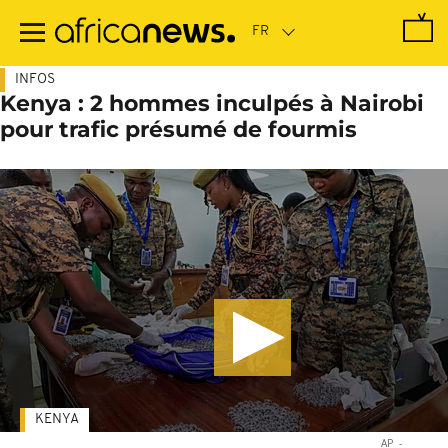
Passer
au
contenu
principal
INFOS
Kenya : 2 hommes inculpés à Nairobi
pour trafic présumé de fourmis
KENYA
AP
-