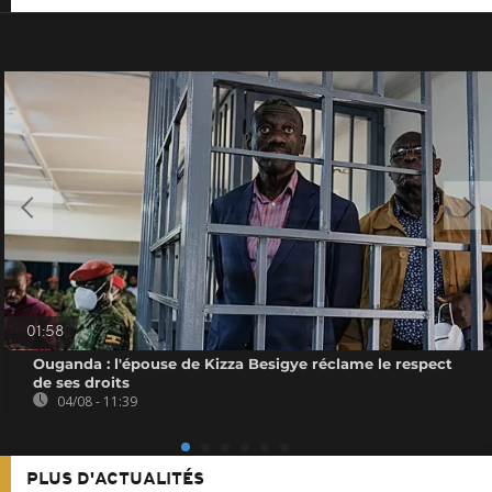
01:58
Ouganda : l'épouse de Kizza Besigye réclame le respect
de ses droits
04/08 - 11:39
PLUS D'ACTUALITÉS