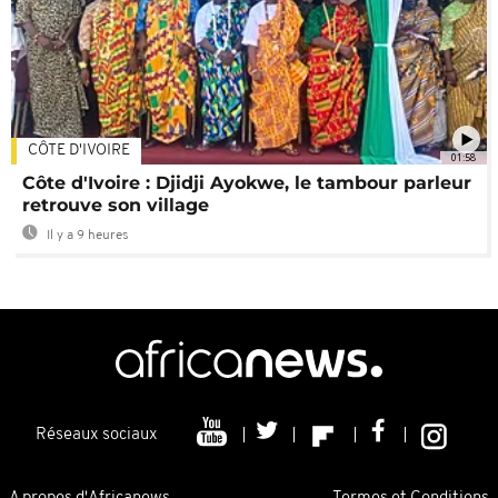
CÔTE D'IVOIRE
01:58
Côte d'Ivoire : Djidji Ayokwe, le tambour parleur
retrouve son village
Il y a 9 heures
Réseaux sociaux