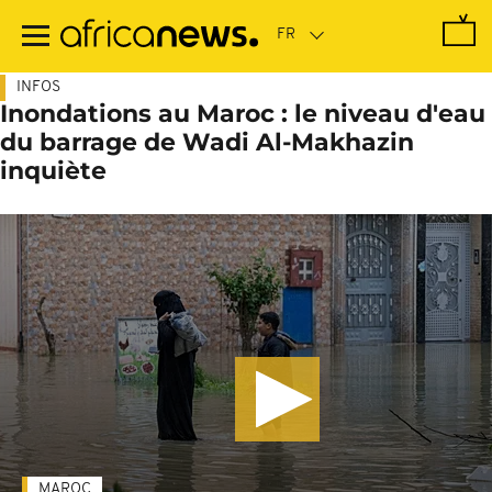
Passer
au
contenu
principal
INFOS
Inondations au Maroc : le niveau d'eau
du barrage de Wadi Al-Makhazin
inquiète
MAROC