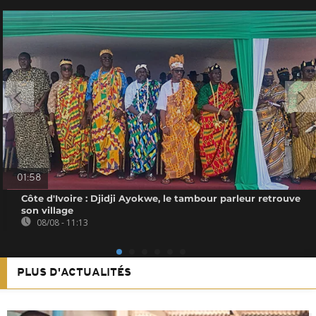
01:58
Côte d'Ivoire : Djidji Ayokwe, le tambour parleur retrouve
son village
08/08 - 11:13
PLUS D'ACTUALITÉS