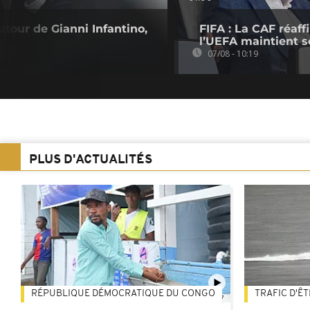
utour de Gianni Infantino,
FIFA : La CAF réaff
l’UEFA maintient s
07/08 - 10:19
PLUS D'ACTUALITÉS
RÉPUBLIQUE DÉMOCRATIQUE DU CONGO
TRAFIC D'Ê
01:47