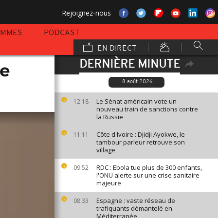
Rejoignez-nous
AMMES
PODCAST
EN DIRECT
DERNIÈRE MINUTE
se
8 août 2026
Le Sénat américain vote un
12:18
nouveau train de sanctions contre
la Russie
Côte d'Ivoire : Djidji Ayokwe, le
11:11
tambour parleur retrouve son
village
RDC : Ebola tue plus de 300 enfants,
09:52
l'ONU alerte sur une crise sanitaire
majeure
Espagne : vaste réseau de
08:33
trafiquants démantelé en
Méditerranée