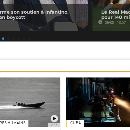
irme son soutien à Infantino,
Le Real Mad
on boycott
pour 140 mi
06/08 - 13:57
TRES HUMAINS
CUBA
01:18