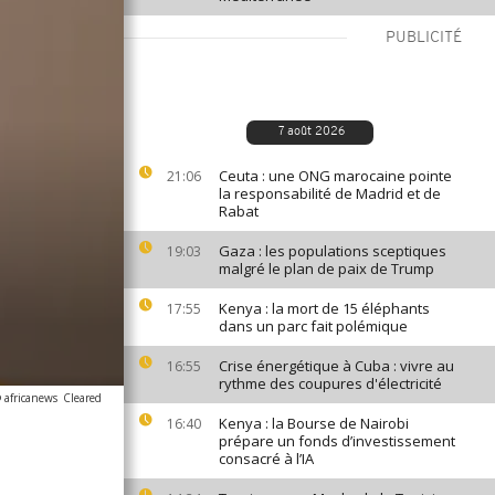
PUBLICITÉ
7 août 2026
Ceuta : une ONG marocaine pointe
21:06
la responsabilité de Madrid et de
Rabat
Gaza : les populations sceptiques
19:03
malgré le plan de paix de Trump
Kenya : la mort de 15 éléphants
17:55
dans un parc fait polémique
Crise énergétique à Cuba : vivre au
16:55
rythme des coupures d'électricité
 africanews
Cleared
Kenya : la Bourse de Nairobi
16:40
prépare un fonds d’investissement
consacré à l’IA