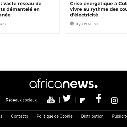
: vaste réseau de
Crise énergétique à Cub
nts démantelé en
vivre au rythme des co
anée
d'électricité
eures
Il y a 19 heures
Réseaux sociaux
ns
Contacts
Politique de Cookie
Distribution
Publicit