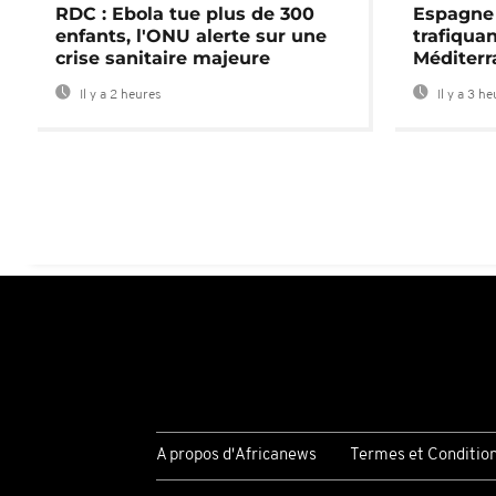
RDC : Ebola tue plus de 300
Espagne 
enfants, l'ONU alerte sur une
trafiqua
crise sanitaire majeure
Méditerr
Il y a 2 heures
Il y a 3 h
A propos d'Africanews
Termes et Conditio