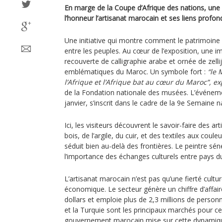
En marge de la Coupe d’Afrique des nations, une
l’honneur l’artisanat marocain et ses liens profon
Une initiative qui montre comment le patrimoine 
entre les peuples. Au cœur de l’exposition, une i
recouverte de calligraphie arabe et ornée de zell
emblématiques du Maroc. Un symbole fort :
“le 
l’Afrique et l’Afrique bat au cœur du Maroc”, e
de la Fondation nationale des musées. L’événemen
janvier, s’inscrit dans le cadre de la 9e Semaine na
Ici, les visiteurs découvrent le savoir-faire des ar
bois, de l’argile, du cuir, et des textiles aux coul
séduit bien au-delà des frontières. Le peintre sé
l’importance des échanges culturels entre pays d
L’artisanat marocain n’est pas qu’une fierté cultur
économique. Le secteur génère un chiffre d’affair
dollars et emploie plus de 2,3 millions de personn
et la Turquie sont les principaux marchés pour ce
gouvernement marocain mise sur cette dynamiqu