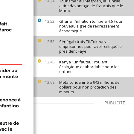
Tourisme : au Maghreb, la Tunisie
14:24
attire davantage de français que le
Maroc
Ghana : l’inflation tombe à 4,6 %, un
13:52
ait,
nouveau signe de redressement
Maroc
économique
Sénégal : trois TikTokeurs
12:53
emprisonnés pour avoir critiqué le
président Faye
Kenya : un fauteuil roulant
12:48
écologique et abordable pour les
aider au
enfants
an monte
Meta condamné à 942 millions de
12:08
dollars pour non protection des
mineurs
renonce à
PUBLICITÉ
Infantino
eutre de
vec le