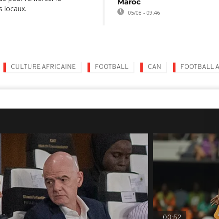
Maroc
s locaux.
05/08 - 09:46
CULTURE AFRICAINE
FOOTBALL
CAN
FOOTBALL A
00:52