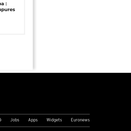
a :
upures
é
Jobs
Apps
Widgets
Euronews