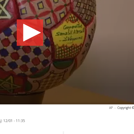
AP
-
Copyright ©
J:
12/01 - 11:35