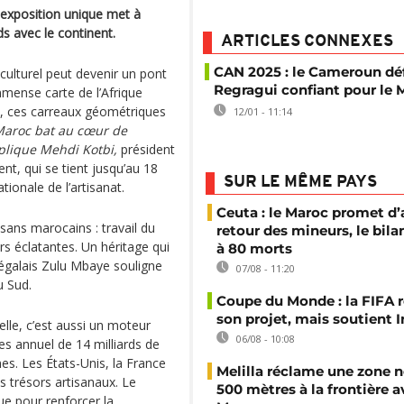
 exposition unique met à
ds avec le continent.
ARTICLES CONNEXES
CAN 2025 : le Cameroun déf
culturel peut devenir un pont
Regragui confiant pour le 
mmense carte de l’Afrique
ij, ces carreaux géométriques
12/01 - 11:14
Maroc bat au cœur de
xplique Mehdi Kotbi,
président
t, qui se tient jusqu’au 18
SUR LE MÊME PAYS
tionale de l’artisanat.
Ceuta : le Maroc promet d’
tisans marocains : travail du
retour des mineurs, le bil
eurs éclatantes. Un héritage qui
à 80 morts
négalais Zulu Mbaye souligne
07/08 - 11:20
u Sud.
Coupe du Monde : la FIFA 
son projet, mais soutient 
elle, c’est aussi un moteur
06/08 - 10:08
es annuel de 14 milliards de
es. Les États-Unis, la France
Melilla réclame une zone n
s trésors artisanaux. Le
500 mètres à la frontière a
e pour renforcer la