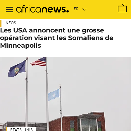
Passer
au
contenu
principal
INFOS
Les USA annoncent une grosse
opération visant les Somaliens de
Minneapolis
ETATS-UNIS