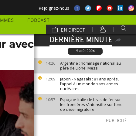
Rejoignez-nous
AMMES
PODCAST
EN DIRECT
DERNIÈRE MINUTE
ur avec
9 août 2026
Argentine : hommage national au
14:26
père de Lionel Messi
Japon - Nagasaki : 81 ans après,
12:09
l’appel à un monde sans armes
nucléaires
Espagne-Italie : le bras de fer sur
10:57
les frontières s’intensifie sur fond
de crise migratoire
PUBLICITÉ