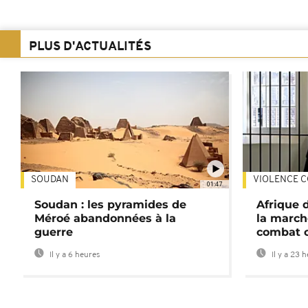
PLUS D'ACTUALITÉS
SOUDAN
VIOLENCE C
01:47
Soudan : les pyramides de
Afrique 
Méroé abandonnées à la
la march
guerre
combat 
Il y a 6 heures
Il y a 23 