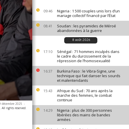
Nigeria : 1 500 couples unis lors d’un
09:46
mariage collectif financé par l’État
Soudan : les pyramides de Méroé
08:41
abandonnées à la guerre
8 août 2026
Sénégal : 71 hommes inculpés dans
17:10
le cadre du durcissement de la
répression de l’homosexualité
Burkina Faso : le Vibra-Signe, une
16:37
technique qui fait danser les sourds
et malentendants
Afrique du Sud : 70 ans après la
15:43
marche des femmes, le combat
continue
 29 décembre 2025
-
 All rights reserved.
Nigeria : plus de 300 personnes
14:29
libérées des mains de bandes
armées