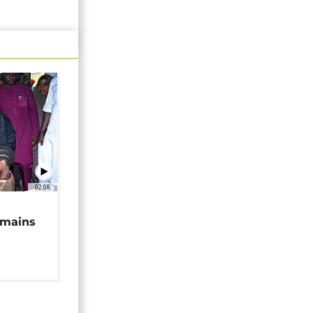
02:08
 mains