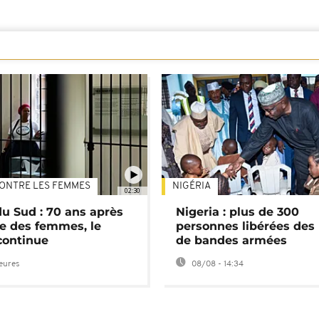
ONTRE LES FEMMES
NIGÉRIA
02:30
du Sud : 70 ans après
Nigeria : plus de 300
e des femmes, le
personnes libérées des
continue
de bandes armées
heures
08/08 - 14:34