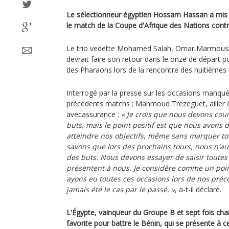
Le sélectionneur égyptien Hossam Hassan a mis 
le match de la Coupe d'Afrique des Nations contre
Le trio vedette Mohamed Salah, Omar Marmou
devrait faire son retour dans le onze de départ p
des Pharaons lors de la rencontre des huitièmes d
Interrogé par la presse sur les occasions manqu
précédents matchs ; Mahmoud Trezeguet, ailier 
avecassurance :
« Je crois que nous devons cour
buts, mais le point positif est que nous avons
atteindre nos objectifs, même sans marquer to
savons que lors des prochains tours, nous n'aur
des buts. Nous devons essayer de saisir toutes 
présentent à nous. Je considère comme un point
ayons eu toutes ces occasions lors de nos préc
jamais été le cas par le passé. »
, a-t-il déclaré.
L'Égypte, vainqueur du Groupe B et sept fois c
favorite pour battre le Bénin, qui se présente à 