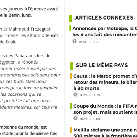
ses joueurs à l'épreuve avant
 le Bénin, lundi.
ARTICLES CONNEXES
Annoncée par Motsepe, la 
sh et Mahmoud Trezeguet
les 4 ans fait des méconte
our mener les efforts offensifs
e finale.
05/01 - 16:26
ées des Paharaons lors de
égyptien, a répondu
SUR LE MÊME PAYS
onner notre travail par des
 de nombreuses solutions pour
Ceuta : le Maroc promet d’
us ces buts. Mais nous
retour des mineurs, le bil
ons pas le luxe de gaspiller
à 80 morts
les occasions qui se
07/08 - 11:20
 positif le fait que nous
Coupe du Monde : la FIFA 
édents matches, car cela n'a
son projet, mais soutient 
06/08 - 10:08
hampionne du monde, est
Melilla réclame une zone n
ce stade pour la deuxième fois
500 mètres à la frontière a