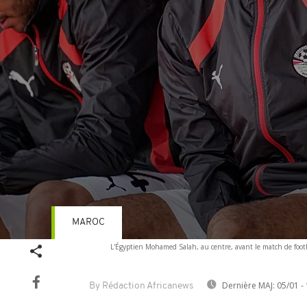
MAROC
Volume
L'Égyptien Mohamed Salah, au centre, avant le match de footba
90%
Dernière MAJ:
05/01 - 
By Rédaction Africanews