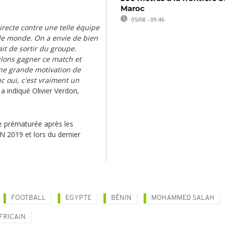
Maroc
05/08 - 09:46
irecte contre une telle équipe
 le monde. On a envie de bien
ait de sortir du groupe.
lons gagner ce match et
une grande motivation de
c oui, c'est vraiment un
 a indiqué Olivier Verdon,
e prématurée après les
ON 2019 et lors du dernier
FOOTBALL
EGYPTE
BÉNIN
MOHAMMED SALAH
FRICAIN