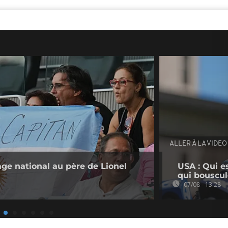
ALLER À LA VIDEO
ge national au père de Lionel
USA : Qui e
qui bouscul
07/08 - 13:28