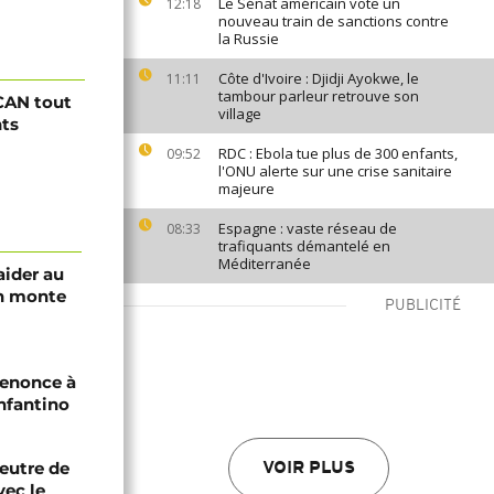
Le Sénat américain vote un
12:18
nouveau train de sanctions contre
la Russie
Côte d'Ivoire : Djidji Ayokwe, le
11:11
tambour parleur retrouve son
CAN tout
village
nts
RDC : Ebola tue plus de 300 enfants,
09:52
l'ONU alerte sur une crise sanitaire
majeure
Espagne : vaste réseau de
08:33
trafiquants démantelé en
Méditerranée
aider au
an monte
PUBLICITÉ
renonce à
Infantino
eutre de
VOIR PLUS
vec le