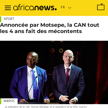
Passer
au
contenu
principal
SPORT
Annoncée par Motsepe, la CAN tout
les 4 ans fait des mécontents
MAROC
Le président de la CAF, Patrice Motsepe, et le président de la FIFA, Gianni