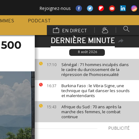
Rejoignez-nous
AMMES
PODCAST
EN DIRECT
DERNIÈRE MINUTE
 500
8 août 2026
Sénégal : 71 hommes inculpés dans
17:10
le cadre du durcissement de la
répression de l’homosexualité
Burkina Faso : le Vibra-Signe, une
16:37
technique qui fait danser les sourds
et malentendants
Afrique du Sud : 70 ans après la
15:43
marche des femmes, le combat
continue
PUBLICITÉ