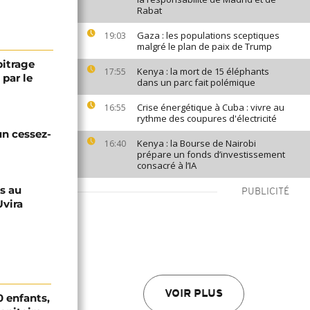
Rabat
Gaza : les populations sceptiques
19:03
malgré le plan de paix de Trump
itrage
Kenya : la mort de 15 éléphants
17:55
 par le
dans un parc fait polémique
Crise énergétique à Cuba : vivre au
16:55
rythme des coupures d'électricité
un cessez-
Kenya : la Bourse de Nairobi
16:40
prépare un fonds d’investissement
consacré à l’IA
s au
PUBLICITÉ
Uvira
VOIR PLUS
0 enfants,