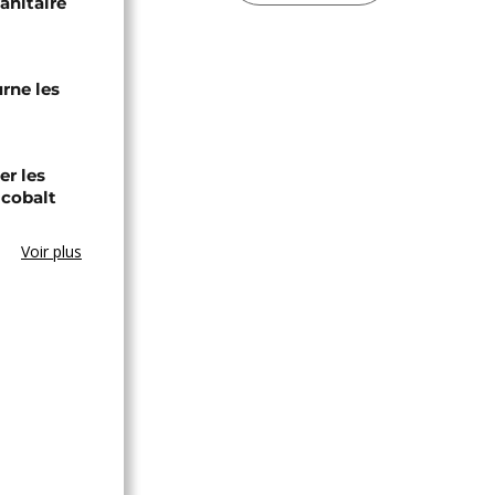
sanitaire
urne les
er les
 cobalt
Voir plus