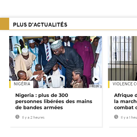
PLUS D'ACTUALITÉS
NIGÉRIA
VIOLENCE C
02:08
Nigeria : plus de 300
Afrique 
personnes libérées des mains
la march
de bandes armées
combat 
Il y a 2 heures
Il y a 1 he