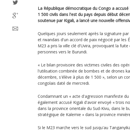
La République démocratique du Congo a accusé l
1 500 civils dans l'est du pays depuis début déce
soutenue par Kigali, a lancé une nouvelle offensiv
Quelques jours seulement après la signature pa
et rwandais d'un accord de paix négocié par les É
M23 a pris la ville clé d'Uvira, provoquant la fuite
personnes vers le Burundi.
« Le bilan provisoire des victimes civiles des opé
l'utilisation combinée de bombes et de drones ka
décembre, s'élève à plus de 1 500 », selon un
congolais daté de mercredi.
Condamnant un « acte d'agression manifeste du
également accusé Kigali d'avoir envoyé « trois n
dans la province orientale du Sud-Kivu, dans le bu
stratégique de Kalemie » dans la province minièr
Si le M23 marche vers le sud jusqu'au Tanganyika