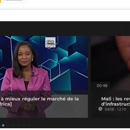
00:48
 à mieux réguler le marché de la
Mali : les 
rica]
d'infrastruc
04/08 - 12:10