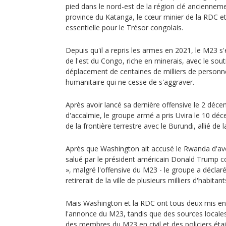
pied dans le nord-est de la région clé ancienne
province du Katanga, le cœur minier de la RDC e
essentielle pour le Trésor congolais.
Depuis qu'il a repris les armes en 2021, le M23 
de l'est du Congo, riche en minerais, avec le so
déplacement de centaines de milliers de personn
humanitaire qui ne cesse de s'aggraver.
Après avoir lancé sa dernière offensive le 2 déce
d'accalmie, le groupe armé a pris Uvira le 10 déc
de la frontière terrestre avec le Burundi, allié de 
Après que Washington ait accusé le Rwanda d'avoir
salué par le président américain Donald Trump 
», malgré l'offensive du M23 - le groupe a déclar
retirerait de la ville de plusieurs milliers d'habitant
Mais Washington et la RDC ont tous deux mis en 
l'annonce du M23, tandis que des sources locales
des membres du M23 en civil et des policiers étai