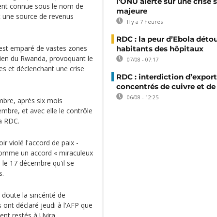
l'ONU alerte sur une crise 
ment connue sous le nom de
majeure
t une source de revenus
Il y a 7 heures
RDC : la peur d’Ebola déto
s'est emparé de vastes zones
habitants des hôpitaux
utien du Rwanda, provoquant le
07/08 - 07:17
es et déclenchant une crise
RDC : interdiction d’export
concentrés de cuivre et de
06/08 - 12:25
mbre, après six mois
embre, et avec elle le contrôle
la RDC.
 violé l'accord de paix -
comme un accord « miraculeux
é le 17 décembre qu'il se
s.
doute la sincérité de
 ont déclaré jeudi à l'AFP que
ent restés à Uvira.