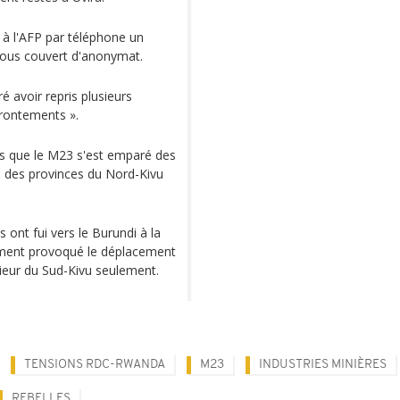
é à l'AFP par téléphone un
sous couvert d'anonymat.
 avoir repris plusieurs
ffrontements ».
rès que le M23 s'est emparé des
es des provinces du Nord-Kivu
 ont fui vers le Burundi à la
lement provoqué le déplacement
rieur du Sud-Kivu seulement.
TENSIONS RDC-RWANDA
M23
INDUSTRIES MINIÈRES
REBELLES