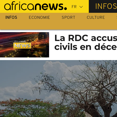
Passer
INFO
au
contenu
INFOS
ECONOMIE
SPORT
CULTURE
principal
La RDC accus
civils en dé