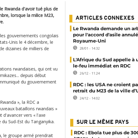
e Rwanda d'avoir tué plus de
mbre, lorsque la milice M23,
ARTICLES CONNEXES
e.
Le Rwanda demande un arb
pour l'accord d'asile annulé
r les gouvernements congolais
Royaume-Uni
tats-Unis le 4 décembre, le
 de dizaines de milliers de
28/01 - 14:32
L'Afrique du Sud appelle à 
le-feu immédiat en RDC
rations rwandaises, qui ont vu
26/12 - 11:24
mikazes... depuis début
 communiqué du gouvernement
RDC : les USA ne croient pa
retrait du M23 de la ville d’
24/12 - 14:02
 Rwanda », la RDC a
ouveaux bataillons rwandais »
t d'avancer vers « l'axe
e du Sud-Est du Tanganyika.
SUR LE MÊME PAYS
RDC : Ebola tue plus de 30
, le groupe armé prendrait