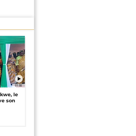
01:58
okwe, le
ve son