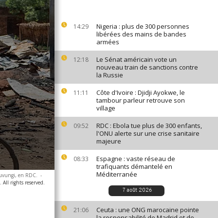
Nigeria : plus de 300 personnes
14:29
libérées des mains de bandes
armées
Le Sénat américain vote un
12:18
nouveau train de sanctions contre
la Russie
Côte d'Ivoire : Djidji Ayokwe, le
11:11
tambour parleur retrouve son
village
RDC : Ebola tue plus de 300 enfants,
09:52
l'ONU alerte sur une crise sanitaire
majeure
Espagne : vaste réseau de
08:33
trafiquants démantelé en
Méditerranée
 Luvungi, en RDC.
-
 All rights reserved.
7 août 2026
Ceuta : une ONG marocaine pointe
21:06
la responsabilité de Madrid et de