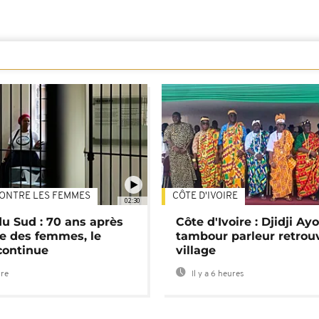
ONTRE LES FEMMES
CÔTE D'IVOIRE
02:30
du Sud : 70 ans après
Côte d'Ivoire : Djidji Ay
e des femmes, le
tambour parleur retrou
continue
village
ure
Il y a 6 heures