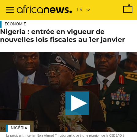
Passer
au
contenu
principal
ECONOMIE
Nigeria : entrée en vigueur de
nouvelles lois fiscales au 1er janvier
NIGÉRIA
Le président nigérian Bola Ahmed Tinubu participe à une réunion de la CEDEAO à