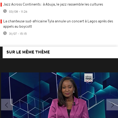
Jazz Across Continents : à Abuja, le jazz rassemble les cultures
03/08 - 11:26
La chanteuse sud-africaine Tyla annule un concert à Lagos après des
appels au boycott
31/07 - 15:15
SUR LE MÊME THÈME