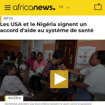
Passer
au
contenu
principal
INFOS
Les USA et le Nigéria signent un
accord d'aide au système de santé
NIGÉRIA
Des femmes attendent que leurs enfants reçoivent le vaccin contre le paludisme