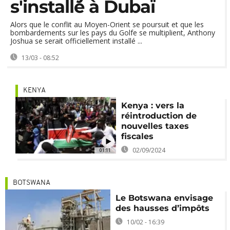
s'installe à Dubaï
Alors que le conflit au Moyen-Orient se poursuit et que les
bombardements sur les pays du Golfe se multiplient, Anthony
Joshua se serait officiellement installé ...
13/03 - 08:52
KENYA
Kenya : vers la
réintroduction de
nouvelles taxes
fiscales
02/09/2024
01:11
BOTSWANA
Le Botswana envisage
des hausses d’impôts
10/02 - 16:39