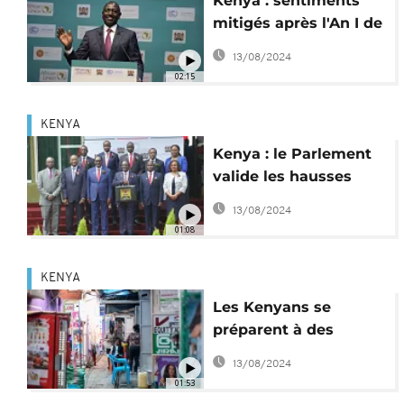
Kenya : sentiments
mitigés après l'An I de
la présidence Ruto
13/08/2024
02:15
KENYA
Kenya : le Parlement
valide les hausses
d'impôts et nouvelles
13/08/2024
taxes
01:08
KENYA
Les Kenyans se
préparent à des
augmentations de
13/08/2024
taxes
01:53