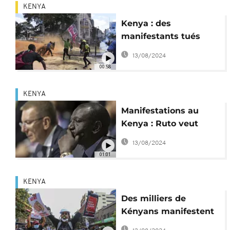
KENYA
Kenya : des
manifestants tués
dans la prise d'assaut
13/08/2024
du Parlement
00:58
KENYA
Manifestations au
Kenya : Ruto veut
"dialoguer" sur la
13/08/2024
hausse des impôts
01:01
KENYA
Des milliers de
Kényans manifestent
contre les projets de