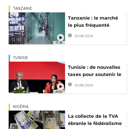
TANZANIE
Tanzanie : le marché
le plus fréquenté
paralysé par une
13/08/2024
grève générale
01:38
TUNISIE
Tunisie : de nouvelles
taxes pour soutenir le
Budget 2023
13/08/2024
01:26
NIGÉRIA
La collecte de la TVA
ébranle le fédéralisme