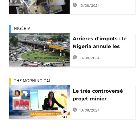
du Nigéria
13/08/2024
NIGÉRIA
Arriérés d'impôts : le
Nigeria annule les
dettes de l'opérateur
13/08/2024
mobile MTN
THE MORNING CALL
Le très controversé
projet minier
malgache [Morning
13/08/2024
Call]
07:43