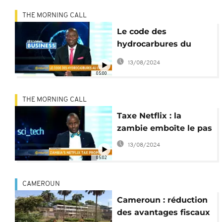
THE MORNING CALL
Le code des
hydrocarbures du
Congo [Chronique
13/08/2024
Business]
05:00
THE MORNING CALL
Taxe Netflix : la
zambie emboîte le pas
13/08/2024
05:02
CAMEROUN
Cameroun : réduction
des avantages fiscaux