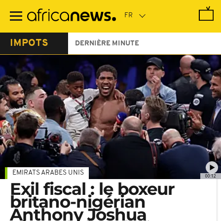
Passer
au
contenu
principal
IMPOTS
DERNIÈRE MINUTE
EMIRATS ARABES UNIS
00:12
Exil fiscal : le boxeur
britano-nigérian
Anthony Joshua