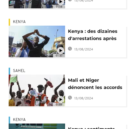
13/08/2024
nouvelles taxes
01:14
KENYA
Kenya : des dizaines
d'arrestations après
des manifestations
13/08/2024
contre les impôts
01:37
SAHEL
Mali et Niger
dénoncent les accords
de non-double
13/08/2024
imposition avec la
01:09
France
KENYA