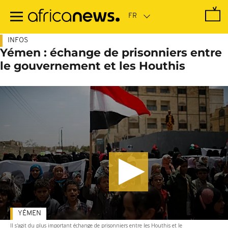
Passer
au
contenu
principal
INFOS
Yémen : échange de prisonniers entre
le gouvernement et les Houthis
YÉMEN
Il s'agit du plus important échange de prisonniers entre les Houthis et le