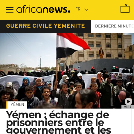
Passer
au
contenu
principal
GUERRE CIVILE YEMENITE
DERNIÈRE MINUTE
YÉMEN
01:15
Yémen : échange de
prisonniers entre le
gouvernement et les