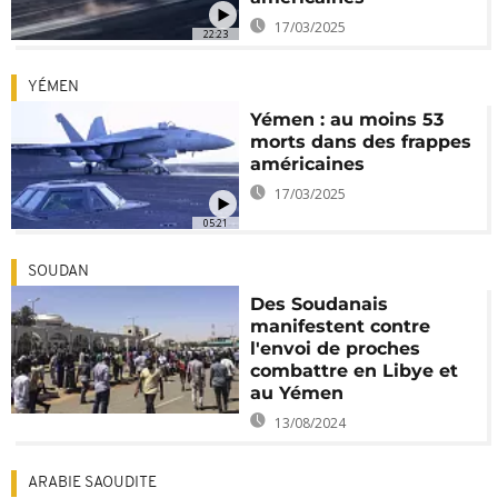
17/03/2025
22:23
YÉMEN
Yémen : au moins 53
morts dans des frappes
américaines
17/03/2025
05:21
SOUDAN
Des Soudanais
manifestent contre
l'envoi de proches
combattre en Libye et
au Yémen
13/08/2024
ARABIE SAOUDITE