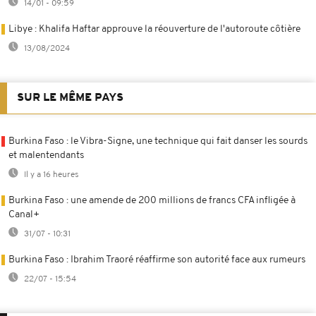
14/01 - 09:59
Libye : Khalifa Haftar approuve la réouverture de l'autoroute côtière
13/08/2024
SUR LE MÊME PAYS
Burkina Faso : le Vibra-Signe, une technique qui fait danser les sourds
et malentendants
Il y a 16 heures
Burkina Faso : une amende de 200 millions de francs CFA infligée à
Canal+
31/07 - 10:31
Burkina Faso : Ibrahim Traoré réaffirme son autorité face aux rumeurs
22/07 - 15:54