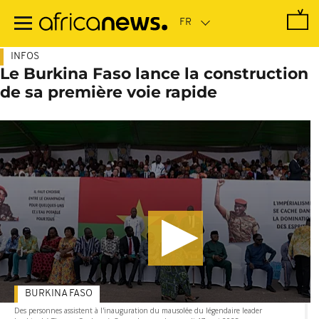
Passer
au
contenu
principal
INFOS
Le Burkina Faso lance la construction
de sa première voie rapide
BURKINA FASO
Des personnes assistent à l'inauguration du mausolée du légendaire leader