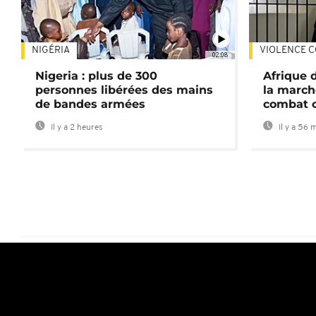
NIGÉRIA
VIOLENCE C
02:08
Nigeria : plus de 300
Afrique 
personnes libérées des mains
la march
de bandes armées
combat 
Il y a 2 heures
Il y a 56 