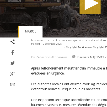
MAROC
Volume
Les secours recherchent des survivants parmi les décombres de deux 
90%
mercredi 10 décembre 2025.
-
Copyright © africanews
Copyright 20
Dernière MAJ:
15/12 - 
By Rédaction Africanews
Après l’effondrement meurtrier d’un immeuble à F
évacuées en urgence.
Les autorités locales ont affirmé avoir agi rapide
éviter tout nouveau risque pour les habitants.
Une inspection technique approfondie est en cour
bâtiments voisins et mesurer l’étendue des dégât