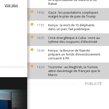
Rabat
Voir plus
Gaza : les populations sceptiques
19:03
malgré le plan de paix de Trump
Kenya : la mort de 15 éléphants
17:55
dans un parc fait polémique
Crise énergétique à Cuba : vivre au
16:55
rythme des coupures d'électricité
Kenya : la Bourse de Nairobi
16:40
prépare un fonds d’investissement
consacré à l’IA
Tourisme : au Maghreb, la Tunisie
14:24
attire davantage de français que le
Maroc
PUBLICITÉ