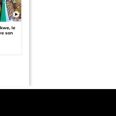
01:58
okwe, le
ve son