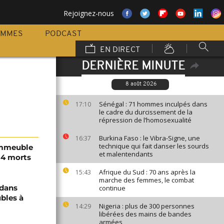
Rejoignez-nous
AMMES
PODCAST
EN DIRECT
DERNIÈRE MINUTE
8 août 2026
Sénégal : 71 hommes inculpés dans
17:10
le cadre du durcissement de la
répression de l’homosexualité
Burkina Faso : le Vibra-Signe, une
16:37
technique qui fait danser les sourds
immeuble
et malentendants
 4 morts
Afrique du Sud : 70 ans après la
15:43
marche des femmes, le combat
 dans
continue
bles à
Nigeria : plus de 300 personnes
14:29
libérées des mains de bandes
armées