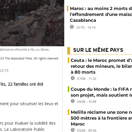
Maroc : au moins 2 morts 
l'effondrement d'une mais
Casablanca
23/10 - 16:16
bâtiments effondrés à Fès, au Maroc,
SUR LE MÊME PAYS
25 The Associated Press. All rights reserved
Ceuta : le Maroc promet d’
retour des mineurs, le bil
12:15
à 80 morts
07/08 - 11:20
ès, 22 familles ont été
Coupe du Monde : la FIFA 
son projet, mais soutient 
06/08 - 10:08
ment pour sécuriser les lieux et
Melilla réclame une zone n
500 mètres à la frontière a
s pour évaluer la solidité des
Maroc
s. Le Laboratoire Public
05/08 - 09:46