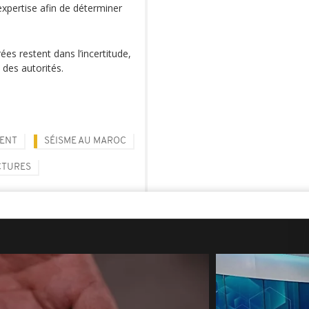
expertise afin de déterminer
rées restent dans l’incertitude,
 des autorités.
ENT
SÉISME AU MAROC
CTURES