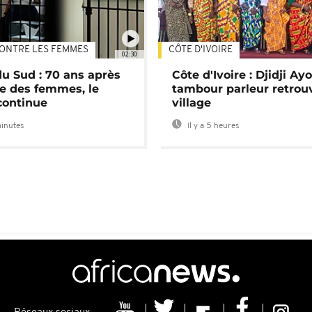
ONTRE LES FEMMES
CÔTE D'IVOIRE
02:30
du Sud : 70 ans après
Côte d'Ivoire : Djidji Ay
e des femmes, le
tambour parleur retrou
continue
village
minutes
Il y a 5 heures