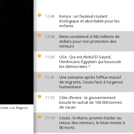
Kenya : un fauteuil roulant
12:48
écologique et abordable pour les
enfants
Meta condamné à 942 millions de
12:08
dollars pour non protection des
mineurs
USA : Qui est Abdul El-Sayed,
11:56
l’Américano-Égyptien qui bouscule
les démocrates ?
Une semaine après l’afflux massif
11:45
de migrants, Ceuta face à l’urgence
humanitaire
Côte d’Ivoire : le gouvernement
11:33
boucle le rachat de 100 000 tonnes
de cacao
to/Jose Luis Magana)
Ceuta : le Maroc promet d’aider au
11:16
retour des mineurs, le bilan monte à
80 morts