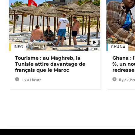
INFO
GHANA
01:01
Tourisme : au Maghreb, la
Ghana : l
Tunisie attire davantage de
%, un no
français que le Maroc
redress
Il y a 1 heure
Il y a 2 h