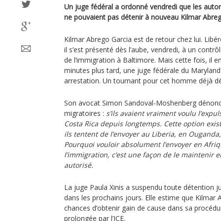
Un juge fédéral a ordonné vendredi que les autor
ne pouvaient pas détenir à nouveau Kilmar Abreg
Kilmar Abrego Garcia est de retour chez lui. Libéré
il s’est présenté dès l’aube, vendredi, à un contr
de l’immigration à Baltimore. Mais cette fois, il e
minutes plus tard, une juge fédérale du Maryland 
arrestation. Un tournant pour cet homme déjà dép
Son avocat Simon Sandoval-Moshenberg dénonce
migratoires :
s’ils avaient vraiment voulu l’expul
Costa Rica depuis longtemps. Cette option exist
ils tentent de l’envoyer au Liberia, en Ouganda
Pourquoi vouloir absolument l’envoyer en Afriq
l’immigration, c’est une façon de le maintenir e
autorisé.
La juge Paula Xinis a suspendu toute détention 
dans les prochains jours. Elle estime que Kilmar 
chances d’obtenir gain de cause dans sa procédu
prolongée par l’ICE.