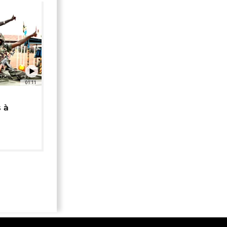
01:11
 à