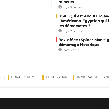
mineurs
Il y a 3 heures
USA : Qui est Abdul El-Say
l’Américano-Égyptien qui 
les démocrates ?
Il y a 2 heures
Box-office : Spider-Man si
démarrage historique
04/08 - 17:58
N
DONALD TRUMP
EL SALVADOR
IMMIGRATION CLAN