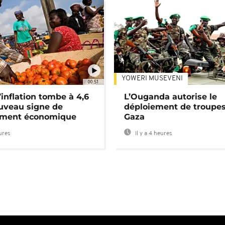
YOWERI MUSEVENI
00:51
’inflation tombe à 4,6
L’Ouganda autorise le
uveau signe de
déploiement de troupes
ement économique
Gaza
eures
Il y a 4 heures