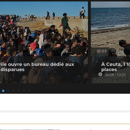
01:03
ivile ouvre un bureau dédié aux
À Ceuta, 1 
 disparues
places
06/08 - 12:21