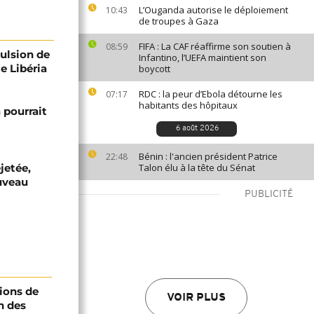
L’Ouganda autorise le déploiement
10:43
de troupes à Gaza
FIFA : La CAF réaffirme son soutien à
08:59
pulsion de
Infantino, l’UEFA maintient son
e Libéria
boycott
RDC : la peur d’Ebola détourne les
07:17
habitants des hôpitaux
 pourrait
6 août 2026
Bénin : l'ancien président Patrice
22:48
jetée,
Talon élu à la tête du Sénat
uveau
PUBLICITÉ
ions de
VOIR PLUS
n des