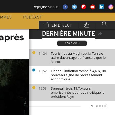
Rejoignez-nous
AMMES
PODCAST
EN DIRECT
DERNIÈRE MINUTE
 après
7 août 2026
Tourisme : au Maghreb, la Tunisie
14:24
attire davantage de français que le
Maroc
Ghana : l’inflation tombe à 4,6 %, un
13:52
nouveau signe de redressement
économique
Sénégal : trois TikTokeurs
12:53
emprisonnés pour avoir critiqué le
président Faye
PUBLICITÉ