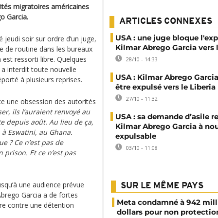
ités migratoires américaines
o Garcia.
ARTICLES CONNEXES
USA : une juge bloque l'ex
 jeudi soir sur ordre d’un juge,
Kilmar Abrego Garcia vers l
ôle de routine dans les bureaux
n est ressorti libre. Quelques
28/10 - 14:33
a interdit toute nouvelle
USA : Kilmar Abrego Garcia
orté à plusieurs reprises.
être expulsé vers le Liberia
27/10 - 11:32
 une obsession des autorités
ser, ils l’auraient renvoyé au
USA : sa demande d’asile re
e depuis août. Au lieu de ça,
Kilmar Abrego Garcia à no
, à Eswatini, au Ghana.
expulsable
ue ? Ce n’est pas de
03/10 - 11:08
n prison. Et ce n’est pas
jusqu’à une audience prévue
SUR LE MÊME PAYS
Abrego Garcia a de fortes
Meta condamné à 942 mill
re contre une détention
dollars pour non protectio