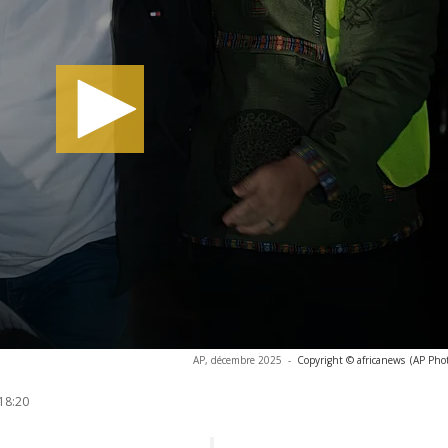
AP, décembre 2025
-
Copyright © africanews
(AP Pho
18:20