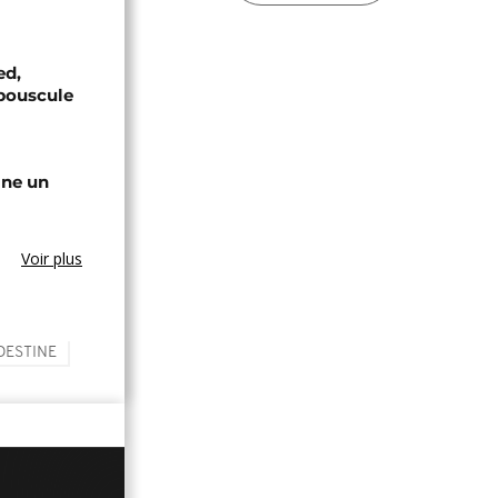
ed,
bouscule
gne un
Voir plus
DESTINE