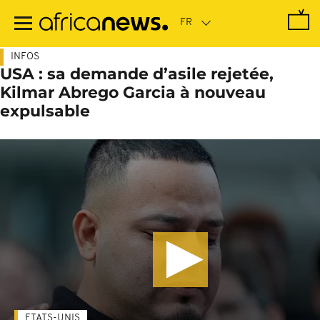
Passer
au
contenu
principal
INFOS
USA : sa demande d’asile rejetée,
Kilmar Abrego Garcia à nouveau
expulsable
ETATS-UNIS