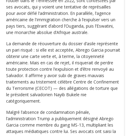
routier dans le Tennessee en 2022, sont contestées par
ses avocats, qui y voient une tentative de représailles
pour avoir défié l’administration. En parallèle, l’agence
américaine de l'immigration cherche à l’expulser vers un
pays tiers, suggérant d’abord l’Ouganda, puis l’Eswatini,
une monarchie absolue d’Afrique australe.
La demande de réouverture du dossier d’asile représente
un pari risqué : si elle est acceptée, Abrego Garcia pourrait
obtenir une carte verte et, à terme, la citoyenneté
américaine. Mais en cas de rejet, il risquerait de perdre
toute protection contre l’expulsion et d’être renvoyé au
Salvador. Il affirme y avoir subi de graves mauvais
traitements au tristement célèbre Centre de Confinement
du Terrorisme (CECOT) — des allégations de torture que
le président salvadorien Nayib Bukele nie
catégoriquement.
Malgré l’absence de condamnation pénale,
l’administration Trump a publiquement désigné Abrego
Garcia comme membre du gang MS-13, multipliant les
attaques médiatiques contre lui. Ses avocats ont saisi la