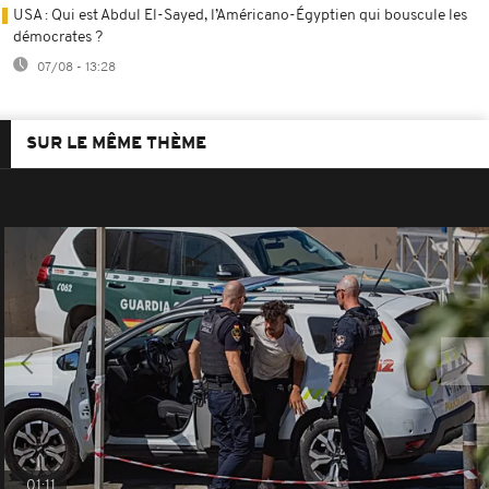
USA : Qui est Abdul El-Sayed, l’Américano-Égyptien qui bouscule les
démocrates ?
07/08 - 13:28
SUR LE MÊME THÈME
01:11