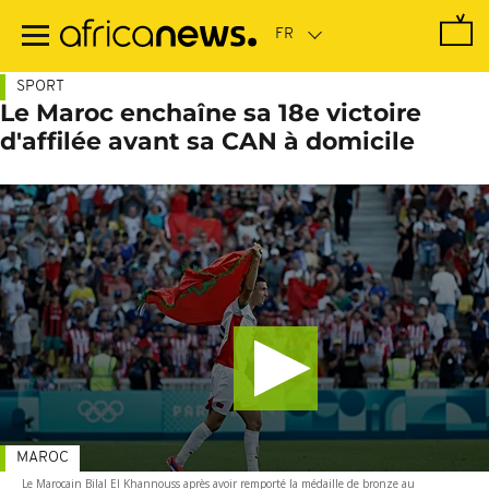
Passer
au
contenu
principal
SPORT
Le Maroc enchaîne sa 18e victoire
d'affilée avant sa CAN à domicile
MAROC
Le Marocain Bilal El Khannouss après avoir remporté la médaille de bronze au