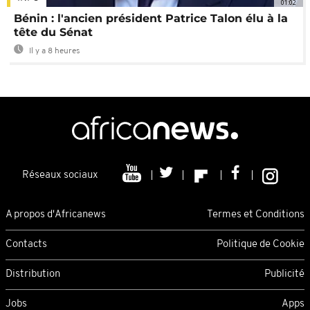
01:02
Bénin : l'ancien président Patrice Talon élu à la
tête du Sénat
Il y a 8 heures
Réseaux sociaux
A propos d'Africanews
Termes et Conditions
Contacts
Politique de Cookie
Distribution
Publicité
Jobs
Apps